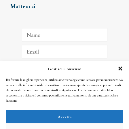
Matteucci
Gestisci Consenso
ISCRIVITI
Per fornire le migliori esperienze, utilizziamo tecnologie come i cookie per memorizzare e/o
accedere alle informazioni del dispositivo. Il consenso a queste tecnologie ci permetterà di
Facendo clic per iscriverti, riconosci che le tue informazioni saranno trattate
elaborare dati come il comportamento di navigazione o ID unici su questo sito. Non
seguendo la nostra
Privacy Policy
acconsentire o ritirare il consenso può influire negativamente su alcune caratteristiche e
© 2025 Istituto Matteucci. All right reserved
funzioni.
Nessuna parte di questo sito può essere riprodotta o trasmessa con qualsiasi mezzo senza
l’autorizzazione scritta dei proprietari dei diritti e dell’Istituto Matteucci
Accetta