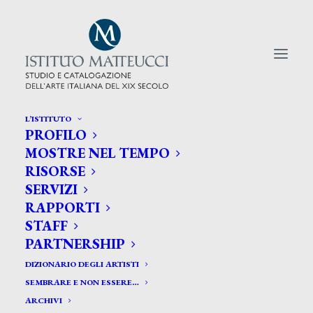
L’ISTITUTO
PROFILO
CERCA TRA GLI ARTISTI:
MOSTRE NEL TEMPO
RISORSE
Search
SERVIZI
for:
RAPPORTI
STAFF
PARTNERSHIP
DIZIONARIO DEGLI ARTISTI
SEMBRARE E NON ESSERE…
ARCHIVI