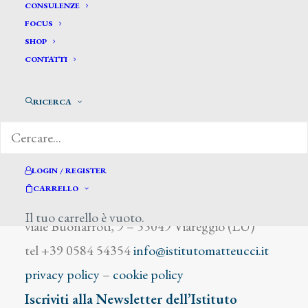
Buono Achille
CONSULENZE
FOCUS
SHOP
CONTATTI
RICERCA
DIZIONARIO DEGLI ARTISTI
LOGIN / REGISTER
CARRELLO
Istituto Matteucci
Il tuo carrello è vuoto.
viale Buonarroti, 9 – 55049 Viareggio (LU)
tel +39 0584 54354
info@istitutomatteucci.it
privacy policy
–
cookie policy
Iscriviti alla Newsletter dell’Istituto