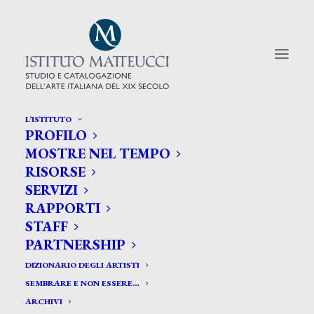
L’ISTITUTO
PROFILO
CERCA TRA GLI ARTISTI:
MOSTRE NEL TEMPO
RISORSE
Search
SERVIZI
for:
RAPPORTI
STAFF
PARTNERSHIP
DIZIONARIO DEGLI ARTISTI
SEMBRARE E NON ESSERE…
ARCHIVI