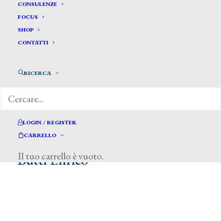
CONSULENZE
FOCUS
SHOP
CONTATTI
RICERCA
LOGIN / REGISTER
CARRELLO
Il tuo carrello è vuoto.
Butti Enrico