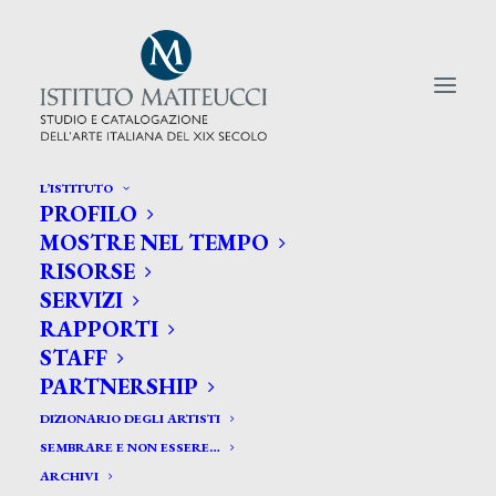
L’ISTITUTO
PROFILO
CERCA TRA GLI ARTISTI:
MOSTRE NEL TEMPO
RISORSE
Search
SERVIZI
for:
RAPPORTI
STAFF
PARTNERSHIP
DIZIONARIO DEGLI ARTISTI
SEMBRARE E NON ESSERE…
ARCHIVI