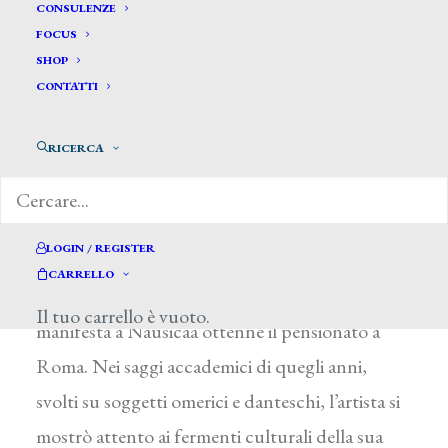
Calamai Baldassarre *
CONSULENZE
FOCUS
SHOP
CALAMAI BALDASSARRE
CONTATTI
Firenze 1797 – 1851
RICERCA
Allievo di P. Benvenuti dal 1815 all’Accademia
di Firenze, nel 1823 vinse il concorso
Curlandese di Bologna con Ulisse nella dimora
LOGIN / REGISTER
di Circe (Bologna, Galleria Comunale d’Arte
CARRELLO
Moderna) e l’anno seguente con Ulisse che si
Il tuo carrello è vuoto.
manifesta a Nausicaa ottenne il pensionato a
Roma. Nei saggi accademici di quegli anni,
svolti su soggetti omerici e danteschi, l’artista si
mostrò attento ai fermenti culturali della sua