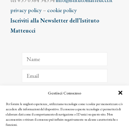
tel +39 0584 54354
info@istitutomatteucci.it
privacy policy
–
cookie policy
Iscriviti alla Newsletter dell’Istituto
Matteucci
Gestisci Consenso
ISCRIVITI
Per fornire le migliori esperienze, utilizziamo tecnologie come i cookie per memorizzare e/o
accedere alle informazioni del dispositivo. Il consenso a queste tecnologie ci permetterà di
Facendo clic per iscriverti, riconosci che le tue informazioni saranno trattate
elaborare dati come il comportamento di navigazione o ID unici su questo sito. Non
seguendo la nostra
Privacy Policy
acconsentire o ritirare il consenso può influire negativamente su alcune caratteristiche e
© 2025 Istituto Matteucci. All right reserved
funzioni.