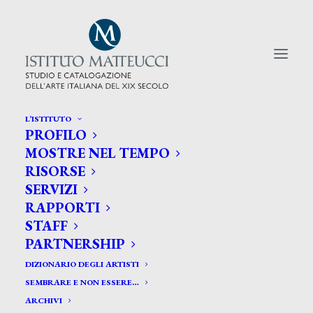
L’ISTITUTO
PROFILO
CERCA TRA GLI ARTISTI:
MOSTRE NEL TEMPO
RISORSE
Search
SERVIZI
for:
RAPPORTI
STAFF
PARTNERSHIP
DIZIONARIO DEGLI ARTISTI
SEMBRARE E NON ESSERE…
ARCHIVI