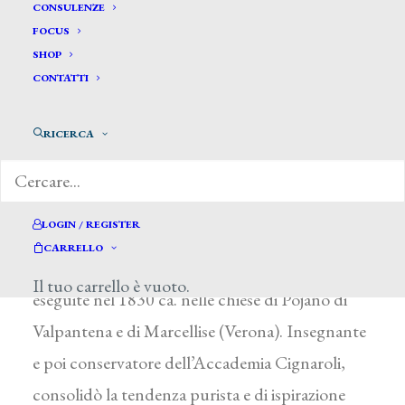
Caliari Giovanni Battista*
CONSULENZE
FOCUS
SHOP
CALIARI GIOVANNI BATTISTA
CONTATTI
Verona 1802 – 1850
RICERCA
Figlio e allievo di Paolino, prese l’avvio
dall’indirizzo paterno verso una pittura sacra
sostanziata dal recupero della tradizione
LOGIN / REGISTER
veronese del Rinascimento, della quale offrì
CARRELLO
un’originale interpretazione nel gruppo di opere
Il tuo carrello è vuoto.
eseguite nel 1830 ca. nelle chiese di Pojano di
Valpantena e di Marcellise (Verona). Insegnante
e poi conservatore dell’Accademia Cignaroli,
consolidò la tendenza purista e di ispirazione