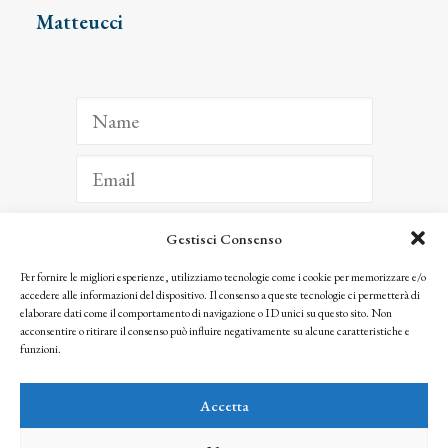
Matteucci
Gestisci Consenso
ISCRIVITI
Per fornire le migliori esperienze, utilizziamo tecnologie come i cookie per memorizzare e/o
accedere alle informazioni del dispositivo. Il consenso a queste tecnologie ci permetterà di
Facendo clic per iscriverti, riconosci che le tue informazioni saranno trattate
elaborare dati come il comportamento di navigazione o ID unici su questo sito. Non
seguendo la nostra
Privacy Policy
acconsentire o ritirare il consenso può influire negativamente su alcune caratteristiche e
© 2025 Istituto Matteucci. All right reserved
funzioni.
Nessuna parte di questo sito può essere riprodotta o trasmessa con qualsiasi mezzo senza
l’autorizzazione scritta dei proprietari dei diritti e dell’Istituto Matteucci
Accetta