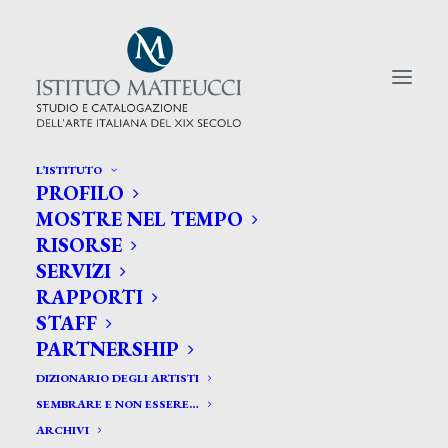
L’ISTITUTO
PROFILO
CERCA TRA GLI ARTISTI:
MOSTRE NEL TEMPO
RISORSE
Search
SERVIZI
for:
RAPPORTI
STAFF
PARTNERSHIP
DIZIONARIO DEGLI ARTISTI
SEMBRARE E NON ESSERE…
ARCHIVI