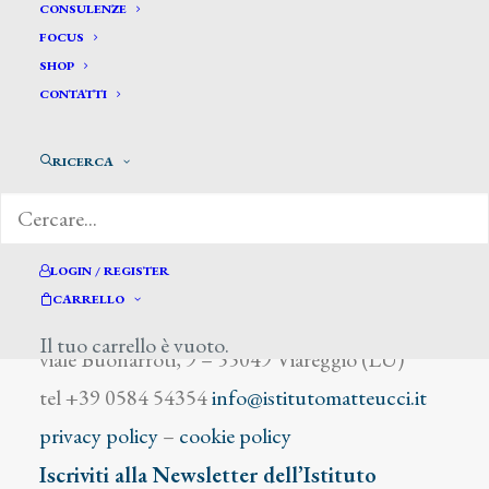
Calvi Pietro
CONSULENZE
FOCUS
SHOP
CONTATTI
RICERCA
DIZIONARIO DEGLI ARTISTI
LOGIN / REGISTER
CARRELLO
Istituto Matteucci
Il tuo carrello è vuoto.
viale Buonarroti, 9 – 55049 Viareggio (LU)
tel +39 0584 54354
info@istitutomatteucci.it
privacy policy
–
cookie policy
Iscriviti alla Newsletter dell’Istituto