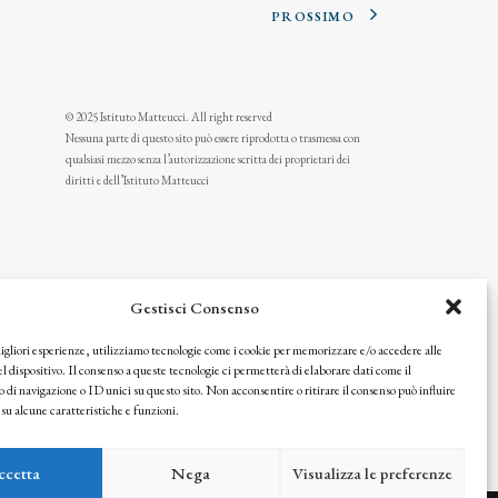
PROSSIMO
© 2025 Istituto Matteucci. All right reserved
Nessuna parte di questo sito può essere riprodotta o trasmessa con
qualsiasi mezzo senza l’autorizzazione scritta dei proprietari dei
diritti e dell’Istituto Matteucci
Gestisci Consenso
migliori esperienze, utilizziamo tecnologie come i cookie per memorizzare e/o accedere alle
l dispositivo. Il consenso a queste tecnologie ci permetterà di elaborare dati come il
i navigazione o ID unici su questo sito. Non acconsentire o ritirare il consenso può influire
u alcune caratteristiche e funzioni.
icy
ccetta
Nega
Visualizza le preferenze