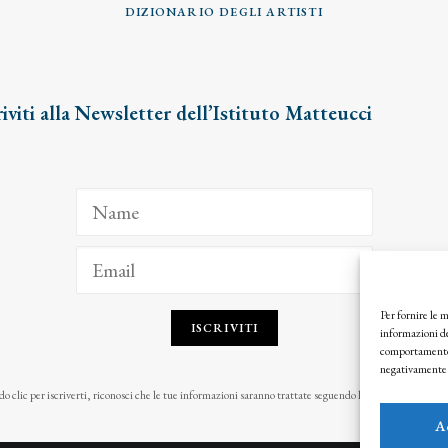
DIZIONARIO DEGLI ARTISTI
riviti alla Newsletter dell’Istituto Matteucci
Per fornire le 
ISCRIVITI
informazioni de
comportamento d
negativamente s
o clic per iscriverti, riconosci che le tue informazioni saranno trattate seguendo la nostra
Privacy Pol
A