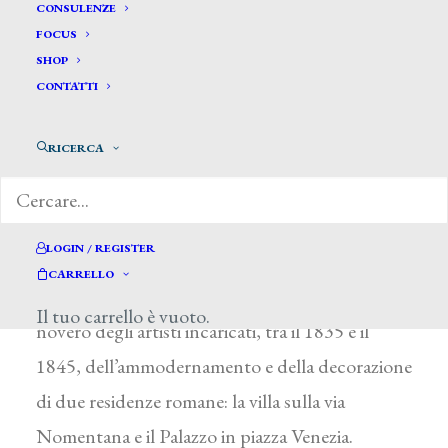
Caretti Giovanni Battista*
CONSULENZE
FOCUS
SHOP
CARETTI GIOVANNI BATTISTA
CONTATTI
Sant’Agata sopra Cannobio (Novara) 1803 – ?
RICERCA
1878
Sono assai scarse le notizie sulla vita e sulla
formazione dell’artista che fu architetto, pittore
LOGIN / REGISTER
e decoratore. È nota, invece, la sua attività al
CARRELLO
servizio del principe Torlonia, che lo incluse nel
Il tuo carrello è vuoto.
novero degli artisti incaricati, tra il 1835 e il
1845, dell’ammodernamento e della decorazione
di due residenze romane: la villa sulla via
Nomentana e il Palazzo in piazza Venezia.