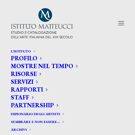
L’ISTITUTO
PROFILO
CERCA TRA GLI ARTISTI:
MOSTRE NEL TEMPO
RISORSE
Search
SERVIZI
for:
RAPPORTI
STAFF
PARTNERSHIP
DIZIONARIO DEGLI ARTISTI
SEMBRARE E NON ESSERE…
ARCHIVI