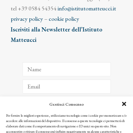
tel +39 0584 54354
info@istitutomatteucci.it
privacy policy
–
cookie policy
Iscriviti alla Newsletter dell’Istituto
Matteucci
Gestisci Consenso
ISCRIVITI
Per fornire le migliori esperienze, utilizziamo tecnologie come i cookie per memorizzare e/o
accedere alle informazioni del dispositivo. Il consenso a queste tecnologie ci permetterà di
Facendo clic per iscriverti, riconosci che le tue informazioni saranno trattate
elaborare dati come il comportamento di navigazione o ID unici su questo sito. Non
seguendo la nostra
Privacy Policy
acconsentire o ritirare il consenso può influire negativamente su alcune caratteristiche e