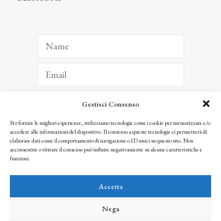
Gestisci Consenso
ISCRIVITI
Per fornire le migliori esperienze, utilizziamo tecnologie come i cookie per memorizzare e/o
accedere alle informazioni del dispositivo. Il consenso a queste tecnologie ci permetterà di
Facendo clic per iscriverti, riconosci che le tue informazioni saranno trattate
elaborare dati come il comportamento di navigazione o ID unici su questo sito. Non
seguendo la nostra
Privacy Policy
acconsentire o ritirare il consenso può influire negativamente su alcune caratteristiche e
© 2025 Istituto Matteucci. All right reserved
funzioni.
Nessuna parte di questo sito può essere riprodotta o trasmessa con qualsiasi mezzo senza
l’autorizzazione scritta dei proprietari dei diritti e dell’Istituto Matteucci
Accetta
Nega