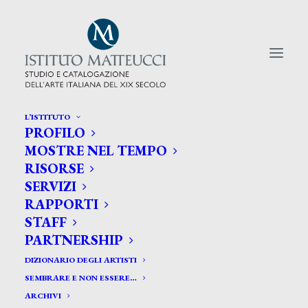
L’ISTITUTO
PROFILO
CERCA TRA GLI ARTISTI:
MOSTRE NEL TEMPO
RISORSE
Search
SERVIZI
for:
RAPPORTI
STAFF
PARTNERSHIP
DIZIONARIO DEGLI ARTISTI
SEMBRARE E NON ESSERE…
ARCHIVI