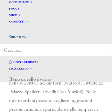
Carnevali Vincenzo*
CONSULENZE
FOCUS
SHOP
CARNEVALI VINCENZO
CONTATTI
Reggio nell’Emilia 1778 – 1842
RICERCA
Agli inizi della carriera artistica fu impegnato
nella riduzione grafica di allestimenti
scenografici del fratello Cesare, di A. Fontanesi
LOGIN / REGISTER
e di P. Gonzaga. Perfezionatosi a Milano, ebbe
CARRELLO
un’intensa attività di scenografo e di decoratore
Il tuo carrello è vuoto.
nella sua città e nei dintorni (teatro di Cittadella;
Palazzo Spalletti-Trivelli; Casa Mazioli). Nelle
opere tarde si possono cogliere suggestioni
preromantiche, in particolare nelle tempere in