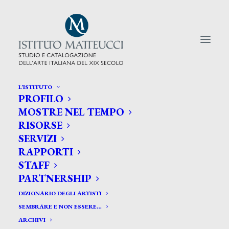
L’ISTITUTO
PROFILO
CERCA TRA GLI ARTISTI:
MOSTRE NEL TEMPO
RISORSE
Search
SERVIZI
for:
RAPPORTI
STAFF
PARTNERSHIP
DIZIONARIO DEGLI ARTISTI
SEMBRARE E NON ESSERE…
ARCHIVI