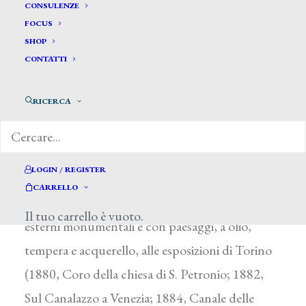
Castaldini Luciano*
CONSULENZE
FOCUS
SHOP
CASTALDINI LUCIANO
CONTATTI
Bologna 1855 – Pesaro 1924
RICERCA
Dalla fine degli anni ’60 frequentò l’Accademia
di Bologna dove fu avviato alla pittura
decorativa e a quella prospettica (Studio
LOGIN / REGISTER
d’ornato, saggio accademico del 1867). Dagli
CARRELLO
anni ’80 partecipò con vedute d’interni ed
Il tuo carrello è vuoto.
esterni monumentali e con paesaggi, a olio,
tempera e acquerello, alle esposizioni di Torino
(1880, Coro della chiesa di S. Petronio; 1882,
Sul Canalazzo a Venezia; 1884, Canale delle