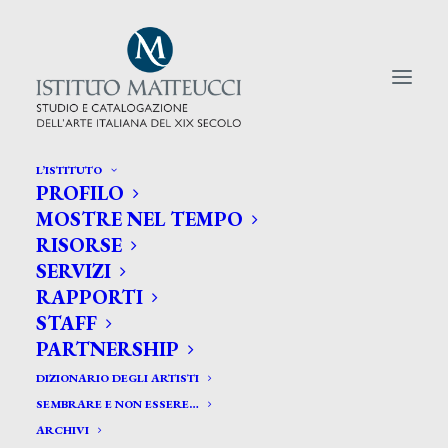
L’ISTITUTO
PROFILO
CERCA TRA GLI ARTISTI:
MOSTRE NEL TEMPO
RISORSE
Search
SERVIZI
for:
RAPPORTI
STAFF
PARTNERSHIP
DIZIONARIO DEGLI ARTISTI
SEMBRARE E NON ESSERE…
ARCHIVI