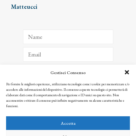
Matteucci
Gestisci Consenso
ISCRIVITI
Per fornire le migliori esperienze, utilizziamo tecnologie come i cookie per memorizzare e/o
accedere alle informazioni del dispositivo. Il consenso a queste tecnologie ci permetterà di
Facendo clic per iscriverti, riconosci che le tue informazioni saranno trattate
elaborare dati come il comportamento di navigazione o ID unici su questo sito. Non
seguendo la nostra
Privacy Policy
acconsentire o ritirare il consenso può influire negativamente su alcune caratteristiche e
© 2025 Istituto Matteucci. All right reserved
funzioni.
Nessuna parte di questo sito può essere riprodotta o trasmessa con qualsiasi mezzo senza
l’autorizzazione scritta dei proprietari dei diritti e dell’Istituto Matteucci
Accetta