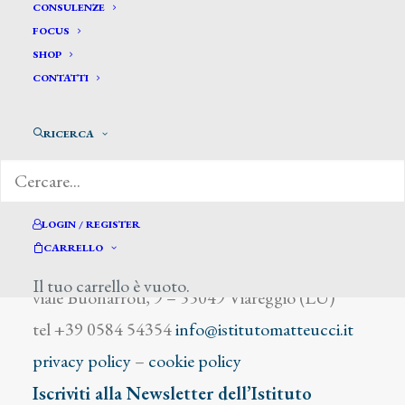
Castelli C.
CONSULENZE
FOCUS
SHOP
CONTATTI
RICERCA
DIZIONARIO DEGLI ARTISTI
LOGIN / REGISTER
CARRELLO
Istituto Matteucci
Il tuo carrello è vuoto.
viale Buonarroti, 9 – 55049 Viareggio (LU)
tel +39 0584 54354
info@istitutomatteucci.it
privacy policy
–
cookie policy
Iscriviti alla Newsletter dell’Istituto