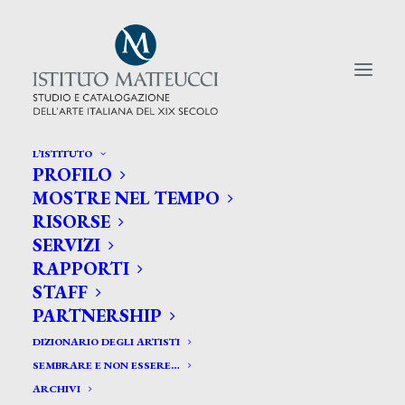
L’ISTITUTO
PROFILO
CERCA TRA GLI ARTISTI:
MOSTRE NEL TEMPO
RISORSE
Search
SERVIZI
for:
RAPPORTI
STAFF
PARTNERSHIP
DIZIONARIO DEGLI ARTISTI
SEMBRARE E NON ESSERE…
ARCHIVI