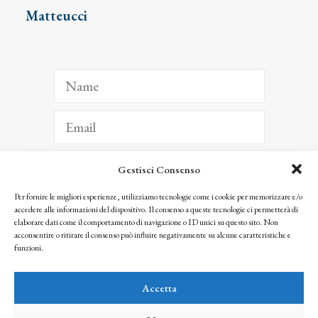
Matteucci
Gestisci Consenso
ISCRIVITI
Per fornire le migliori esperienze, utilizziamo tecnologie come i cookie per memorizzare e/o
accedere alle informazioni del dispositivo. Il consenso a queste tecnologie ci permetterà di
Facendo clic per iscriverti, riconosci che le tue informazioni saranno trattate
elaborare dati come il comportamento di navigazione o ID unici su questo sito. Non
seguendo la nostra
Privacy Policy
acconsentire o ritirare il consenso può influire negativamente su alcune caratteristiche e
© 2025 Istituto Matteucci. All right reserved
funzioni.
Nessuna parte di questo sito può essere riprodotta o trasmessa con qualsiasi mezzo senza
l’autorizzazione scritta dei proprietari dei diritti e dell’Istituto Matteucci
Accetta