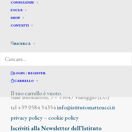
Castello Enrico
CONSULENZE
FOCUS
SHOP
CONTATTI
RICERCA
DIZIONARIO DEGLI ARTISTI
LOGIN / REGISTER
CARRELLO
Istituto Matteucci
Il tuo carrello è vuoto.
viale Buonarroti, 9 – 55049 Viareggio (LU)
tel +39 0584 54354
info@istitutomatteucci.it
privacy policy
–
cookie policy
Iscriviti alla Newsletter dell’Istituto