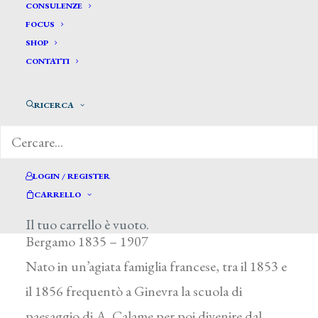
CONSULENZE
FOCUS
SHOP
CONTATTI
RICERCA
Cavaliè Cesare *
LOGIN / REGISTER
CARRELLO
CAVALIÈ CESARE
Il tuo carrello è vuoto.
Bergamo 1835 – 1907
Nato in un’agiata famiglia francese, tra il 1853 e
il 1856 frequentò a Ginevra la scuola di
paesaggio di A. Calame per poi divenire dal