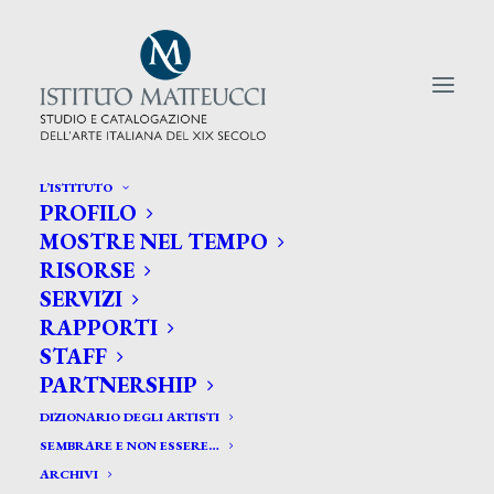
L’ISTITUTO
PROFILO
CERCA TRA GLI ARTISTI:
MOSTRE NEL TEMPO
RISORSE
Search
SERVIZI
for:
RAPPORTI
STAFF
PARTNERSHIP
DIZIONARIO DEGLI ARTISTI
SEMBRARE E NON ESSERE…
ARCHIVI