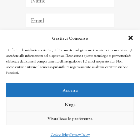
Gestisci Consenso
ISCRIVITI
Per fornire le migliori esperienze, utilizziamo tecnologie come i cookie per memorizzare e/o
accedere alle informazioni del dispositivo. Il consenso a queste tecnologie ci permetterà di
Facendo clic per iscriverti, riconosci che le tue informazioni saranno trattate
elaborare dati come il comportamento di navigazione o ID unici su questo sito. Non
seguendo la nostra
Privacy Policy
acconsentire o ritirare il consenso può influire negativamente su alcune caratteristiche e
© 2025 Istituto Matteucci. All right reserved
funzioni.
Nessuna parte di questo sito può essere riprodotta o trasmessa con qualsiasi mezzo senza
l’autorizzazione scritta dei proprietari dei diritti e dell’Istituto Matteucci
Accetta
Nega
Visualizza le preferenze
credits
Cookie Policy
Privacy Policy