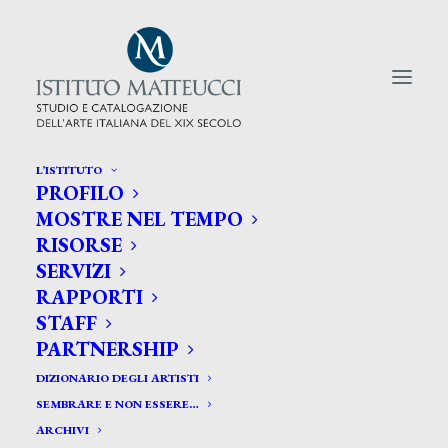
L’ISTITUTO
PROFILO
CERCA TRA GLI ARTISTI:
MOSTRE NEL TEMPO
RISORSE
Search
SERVIZI
for:
RAPPORTI
STAFF
PARTNERSHIP
DIZIONARIO DEGLI ARTISTI
SEMBRARE E NON ESSERE…
ARCHIVI