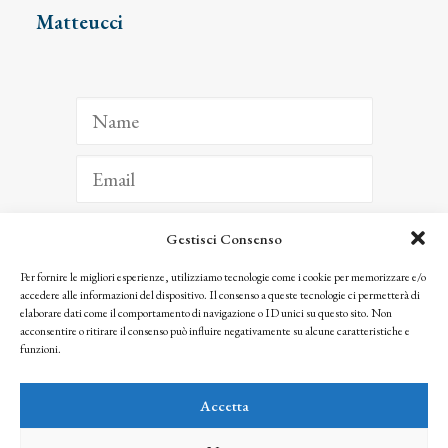
Matteucci
Gestisci Consenso
ISCRIVITI
Per fornire le migliori esperienze, utilizziamo tecnologie come i cookie per memorizzare e/o
accedere alle informazioni del dispositivo. Il consenso a queste tecnologie ci permetterà di
Facendo clic per iscriverti, riconosci che le tue informazioni saranno trattate
elaborare dati come il comportamento di navigazione o ID unici su questo sito. Non
seguendo la nostra
Privacy Policy
acconsentire o ritirare il consenso può influire negativamente su alcune caratteristiche e
© 2025 Istituto Matteucci. All right reserved
funzioni.
Nessuna parte di questo sito può essere riprodotta o trasmessa con qualsiasi mezzo senza
l’autorizzazione scritta dei proprietari dei diritti e dell’Istituto Matteucci
Accetta