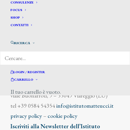
Celiberti Giorgio
CONSULENZE
FOCUS
SHOP
CONTATTI
RICERCA
DIZIONARIO DEGLI ARTISTI
LOGIN / REGISTER
CARRELLO
Istituto Matteucci
Il tuo carrello è vuoto.
viale Buonarroti, 9 – 55049 Viareggio (LU)
tel +39 0584 54354
info@istitutomatteucci.it
privacy policy
–
cookie policy
Iscriviti alla Newsletter dell’Istituto