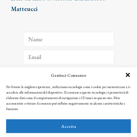
Matteucci
Gestisci Consenso
ISCRIVITI
Per fornire le migliori esperienze, utilizziamo tecnologie come i cookie per memorizzare e/o
accedere alle informazioni del dispositivo. Il consenso a queste tecnologie ci permetterà di
Facendo clic per iscriverti, riconosci che le tue informazioni saranno trattate
elaborare dati come il comportamento di navigazione o ID unici su questo sito. Non
seguendo la nostra
Privacy Policy
acconsentire o ritirare il consenso può influire negativamente su alcune caratteristiche e
© 2025 Istituto Matteucci. All right reserved
funzioni.
Nessuna parte di questo sito può essere riprodotta o trasmessa con qualsiasi mezzo senza
l’autorizzazione scritta dei proprietari dei diritti e dell’Istituto Matteucci
Accetta