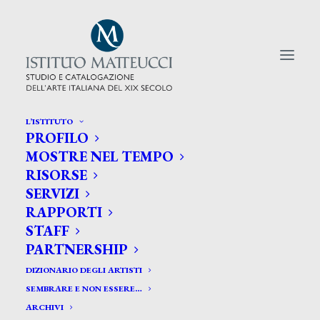
L’ISTITUTO
PROFILO
CERCA TRA GLI ARTISTI:
MOSTRE NEL TEMPO
RISORSE
Search
SERVIZI
for:
RAPPORTI
STAFF
PARTNERSHIP
DIZIONARIO DEGLI ARTISTI
SEMBRARE E NON ESSERE…
ARCHIVI