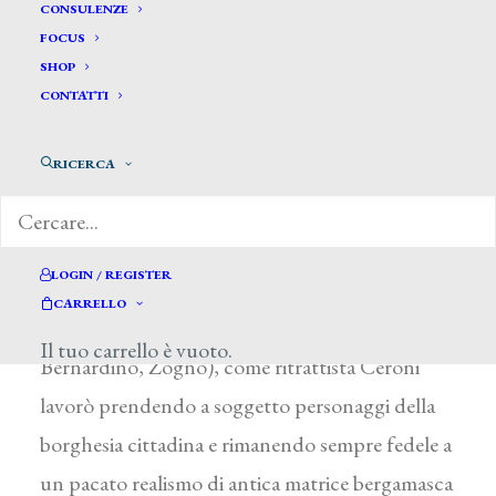
Ceroni Angelo Maria*
CONSULENZE
FOCUS
SHOP
CERONI ANGELO MARIA
CONTATTI
Albino (Bergamo) 1816 – dopo il 1887
RICERCA
Iscrittosi all’Accademia Carrara di Bergamo nel
1835, l’artista comparve poi regolarmente alle
esposizioni di tale accademia a partire dal 1837.
LOGIN / REGISTER
Autore di pale per diverse chiese del
CARRELLO
Bergamasco (San Bernardino, chiesa di San
Il tuo carrello è vuoto.
Bernardino, Zogno), come ritrattista Ceroni
lavorò prendendo a soggetto personaggi della
borghesia cittadina e rimanendo sempre fedele a
un pacato realismo di antica matrice bergamasca