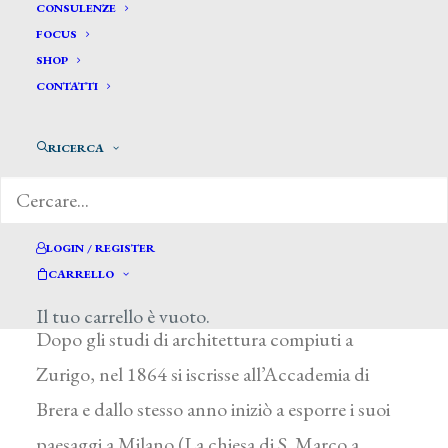
CONSULENZE
FOCUS
SHOP
CONTATTI
RICERCA
Chialiva Luigi *
LOGIN / REGISTER
CHIALIVA LUIGI
CARRELLO
Caslano (Svizzera) 1841 – Parigi 1914
Il tuo carrello è vuoto.
Dopo gli studi di architettura compiuti a
Zurigo, nel 1864 si iscrisse all’Accademia di
Brera e dallo stesso anno iniziò a esporre i suoi
paesaggi a Milano (La chiesa di S. Marco a