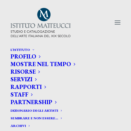
L’ISTITUTO
PROFILO
CERCA TRA GLI ARTISTI:
MOSTRE NEL TEMPO
RISORSE
Search
SERVIZI
for:
RAPPORTI
STAFF
PARTNERSHIP
DIZIONARIO DEGLI ARTISTI
SEMBRARE E NON ESSERE…
ARCHIVI