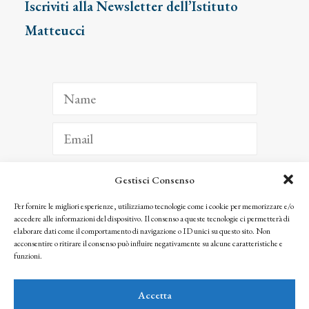
Iscriviti alla Newsletter dell’Istituto
Matteucci
Gestisci Consenso
ISCRIVITI
Per fornire le migliori esperienze, utilizziamo tecnologie come i cookie per memorizzare e/o
accedere alle informazioni del dispositivo. Il consenso a queste tecnologie ci permetterà di
Facendo clic per iscriverti, riconosci che le tue informazioni saranno trattate
elaborare dati come il comportamento di navigazione o ID unici su questo sito. Non
seguendo la nostra
Privacy Policy
acconsentire o ritirare il consenso può influire negativamente su alcune caratteristiche e
© 2025 Istituto Matteucci. All right reserved
funzioni.
Nessuna parte di questo sito può essere riprodotta o trasmessa con qualsiasi mezzo senza
l’autorizzazione scritta dei proprietari dei diritti e dell’Istituto Matteucci
Accetta