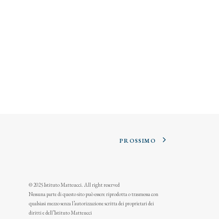
PROSSIMO
© 2025 Istituto Matteucci. All right reserved
Nessuna parte di questo sito può essere riprodotta o trasmessa con
qualsiasi mezzo senza l’autorizzazione scritta dei proprietari dei
diritti e dell’Istituto Matteucci