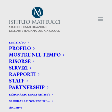
L’ISTITUTO
PROFILO
CERCA TRA GLI ARTISTI:
MOSTRE NEL TEMPO
RISORSE
Search
SERVIZI
for:
RAPPORTI
STAFF
PARTNERSHIP
DIZIONARIO DEGLI ARTISTI
SEMBRARE E NON ESSERE…
ARCHIVI