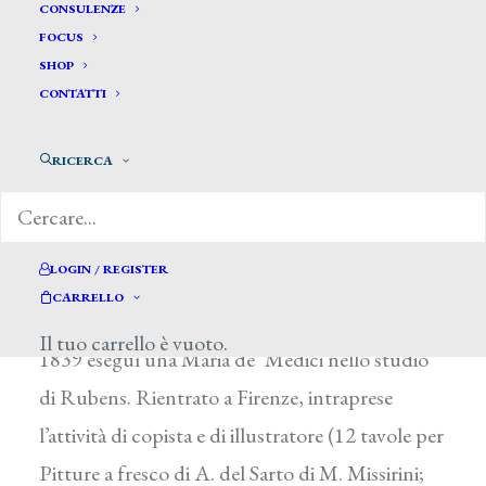
Chiari Alessandro*
CONSULENZE
FOCUS
SHOP
CHIARI ALESSANDRO
CONTATTI
Firenze 1806 – 1900
RICERCA
Iscrittosi all’Accademia fiorentina nel 1818, la
frequentò fino al 1829, esercitandosi in
particolare sulle copie dai maestri del tardo
LOGIN / REGISTER
Rinascimento. Dal 1838 al 1842 compì un
CARRELLO
soggiorno di perfezionamento a Roma dove nel
Il tuo carrello è vuoto.
1839 eseguì una Maria de’ Medici nello studio
di Rubens. Rientrato a Firenze, intraprese
l’attività di copista e di illustratore (12 tavole per
Pitture a fresco di A. del Sarto di M. Missirini;