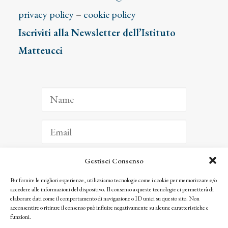
privacy policy
–
cookie policy
Iscriviti alla Newsletter dell’Istituto
Matteucci
Gestisci Consenso
ISCRIVITI
Per fornire le migliori esperienze, utilizziamo tecnologie come i cookie per memorizzare e/o
accedere alle informazioni del dispositivo. Il consenso a queste tecnologie ci permetterà di
Facendo clic per iscriverti, riconosci che le tue informazioni saranno trattate
elaborare dati come il comportamento di navigazione o ID unici su questo sito. Non
seguendo la nostra
Privacy Policy
acconsentire o ritirare il consenso può influire negativamente su alcune caratteristiche e
© 2025 Istituto Matteucci. All right reserved
funzioni.
Nessuna parte di questo sito può essere riprodotta o trasmessa con qualsiasi mezzo senza