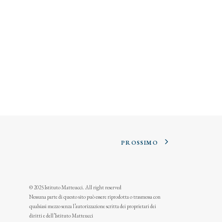
PROSSIMO
© 2025 Istituto Matteucci. All right reserved
Nessuna parte di questo sito può essere riprodotta o trasmessa con
qualsiasi mezzo senza l’autorizzazione scritta dei proprietari dei
diritti e dell’Istituto Matteucci