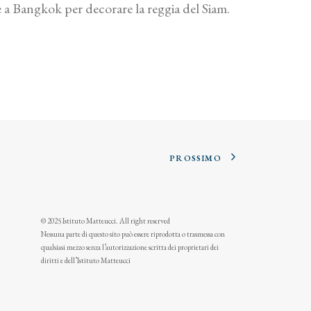
e a Bangkok per decorare la reggia del Siam.
PROSSIMO
© 2025 Istituto Matteucci. All right reserved
Nessuna parte di questo sito può essere riprodotta o trasmessa con
qualsiasi mezzo senza l’autorizzazione scritta dei proprietari dei
diritti e dell’Istituto Matteucci