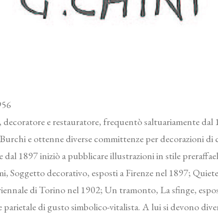
956
io, decoratore e restauratore, frequentò saltuariamente da
Burchi e ottenne diverse committenze per decorazioni di ch
al 1897 iniziò a pubblicare illustrazioni in stile preraffael
emi, Soggetto decorativo, esposti a Firenze nel 1897; Quiet
riennale di Torino nel 1902; Un tramonto, La sfinge, esposti
 parietale di gusto simbolico-vitalista. A lui si devono diver