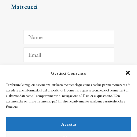
Matteucci
Gestisci Consenso
ISCRIVITI
Per fornire le migliori esperienze, utilizziamo tecnologie come i cookie per memorizzare e/o
accedere alle informazioni del dispositivo. Il consenso a queste tecnologie ci permetterà di
Facendo clic per iscriverti, riconosci che le tue informazioni saranno trattate
elaborare dati come il comportamento di navigazione o ID unici su questo sito. Non
seguendo la nostra
Privacy Policy
acconsentire o ritirare il consenso può influire negativamente su alcune caratteristiche e
© 2025 Istituto Matteucci. All right reserved
funzioni.
Nessuna parte di questo sito può essere riprodotta o trasmessa con qualsiasi mezzo senza
l’autorizzazione scritta dei proprietari dei diritti e dell’Istituto Matteucci
Accetta