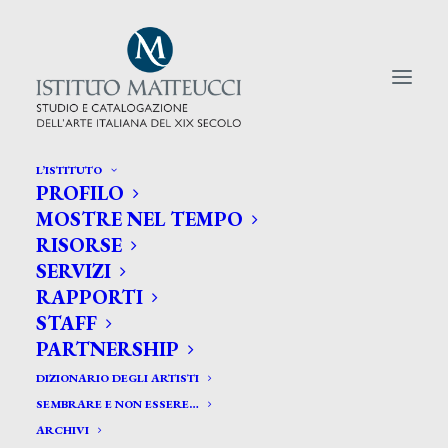
L’ISTITUTO
PROFILO
CERCA TRA GLI ARTISTI:
MOSTRE NEL TEMPO
RISORSE
Search
SERVIZI
for:
RAPPORTI
STAFF
PARTNERSHIP
DIZIONARIO DEGLI ARTISTI
SEMBRARE E NON ESSERE…
ARCHIVI