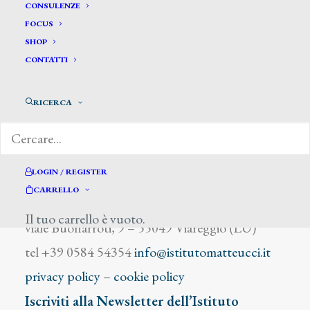
Ciampi Alimondo
CONSULENZE
FOCUS
SHOP
CONTATTI
RICERCA
DIZIONARIO DEGLI ARTISTI
LOGIN / REGISTER
CARRELLO
Istituto Matteucci
Il tuo carrello è vuoto.
viale Buonarroti, 9 – 55049 Viareggio (LU)
tel +39 0584 54354
info@istitutomatteucci.it
privacy policy
–
cookie policy
Iscriviti alla Newsletter dell’Istituto