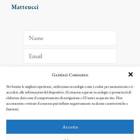
Matteucci
Gestisci Consenso
ISCRIVITI
Per fornire le migliori esperienze, utilizziamo tecnologie come i cookie per memorizzare e/o
accedere alle informazioni del dispositivo. Il consenso a queste tecnologie ci permetterà di
Facendo clic per iscriverti, riconosci che le tue informazioni saranno trattate
elaborare dati come il comportamento di navigazione o ID unici su questo sito. Non
seguendo la nostra
Privacy Policy
acconsentire o ritirare il consenso può influire negativamente su alcune caratteristiche e
© 2025 Istituto Matteucci. All right reserved
funzioni.
Nessuna parte di questo sito può essere riprodotta o trasmessa con qualsiasi mezzo senza
l’autorizzazione scritta dei proprietari dei diritti e dell’Istituto Matteucci
Accetta