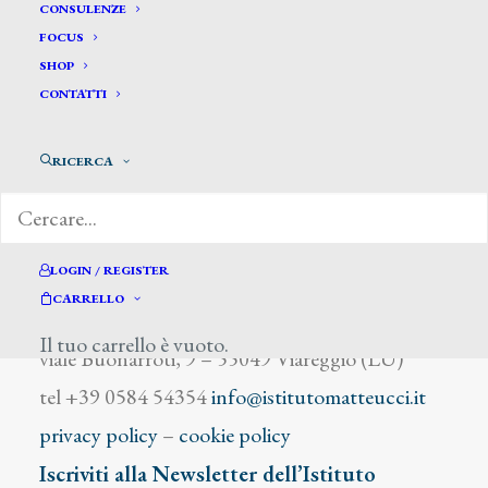
Ciampi Giacomo
CONSULENZE
FOCUS
SHOP
CONTATTI
RICERCA
DIZIONARIO DEGLI ARTISTI
LOGIN / REGISTER
CARRELLO
Istituto Matteucci
Il tuo carrello è vuoto.
viale Buonarroti, 9 – 55049 Viareggio (LU)
tel +39 0584 54354
info@istitutomatteucci.it
privacy policy
–
cookie policy
Iscriviti alla Newsletter dell’Istituto