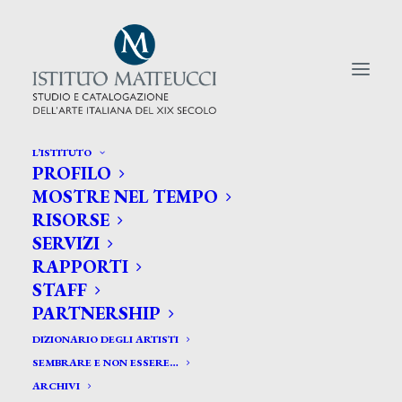
L’ISTITUTO
PROFILO
CERCA TRA GLI ARTISTI:
MOSTRE NEL TEMPO
RISORSE
Search
SERVIZI
for:
RAPPORTI
STAFF
PARTNERSHIP
DIZIONARIO DEGLI ARTISTI
SEMBRARE E NON ESSERE…
ARCHIVI