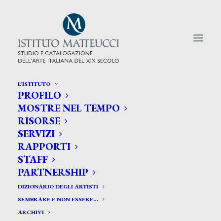
L’ISTITUTO
PROFILO
CERCA TRA GLI ARTISTI:
MOSTRE NEL TEMPO
RISORSE
Search
SERVIZI
for:
RAPPORTI
STAFF
PARTNERSHIP
DIZIONARIO DEGLI ARTISTI
SEMBRARE E NON ESSERE…
ARCHIVI