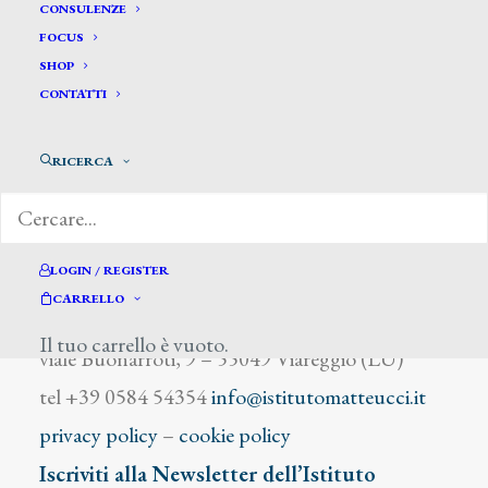
Cianco A.
CONSULENZE
FOCUS
SHOP
CONTATTI
RICERCA
DIZIONARIO DEGLI ARTISTI
LOGIN / REGISTER
CARRELLO
Istituto Matteucci
Il tuo carrello è vuoto.
viale Buonarroti, 9 – 55049 Viareggio (LU)
tel +39 0584 54354
info@istitutomatteucci.it
privacy policy
–
cookie policy
Iscriviti alla Newsletter dell’Istituto