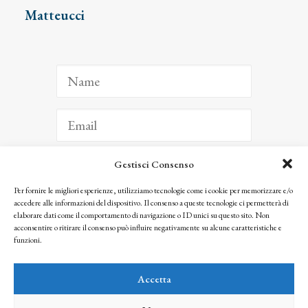
Matteucci
Gestisci Consenso
ISCRIVITI
Per fornire le migliori esperienze, utilizziamo tecnologie come i cookie per memorizzare e/o
accedere alle informazioni del dispositivo. Il consenso a queste tecnologie ci permetterà di
Facendo clic per iscriverti, riconosci che le tue informazioni saranno trattate
elaborare dati come il comportamento di navigazione o ID unici su questo sito. Non
seguendo la nostra
Privacy Policy
acconsentire o ritirare il consenso può influire negativamente su alcune caratteristiche e
© 2025 Istituto Matteucci. All right reserved
funzioni.
Nessuna parte di questo sito può essere riprodotta o trasmessa con qualsiasi mezzo senza
l’autorizzazione scritta dei proprietari dei diritti e dell’Istituto Matteucci
Accetta