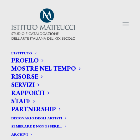
L’ISTITUTO
PROFILO
CERCA TRA GLI ARTISTI:
MOSTRE NEL TEMPO
RISORSE
Search
SERVIZI
for:
RAPPORTI
STAFF
PARTNERSHIP
DIZIONARIO DEGLI ARTISTI
SEMBRARE E NON ESSERE…
ARCHIVI