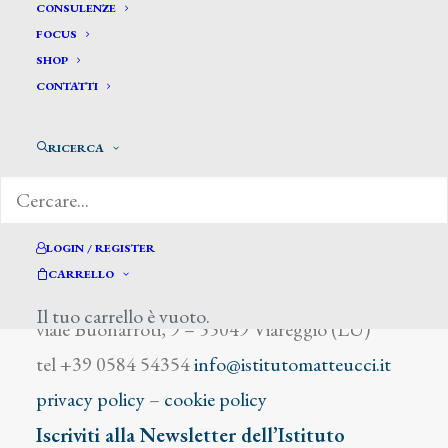
Ciappa F.
CONSULENZE
FOCUS
SHOP
CONTATTI
RICERCA
DIZIONARIO DEGLI ARTISTI
LOGIN / REGISTER
CARRELLO
Istituto Matteucci
Il tuo carrello è vuoto.
viale Buonarroti, 9 – 55049 Viareggio (LU)
tel +39 0584 54354
info@istitutomatteucci.it
privacy policy
–
cookie policy
Iscriviti alla Newsletter dell’Istituto