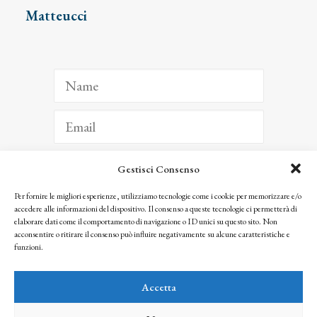
Matteucci
Gestisci Consenso
ISCRIVITI
Per fornire le migliori esperienze, utilizziamo tecnologie come i cookie per memorizzare e/o
accedere alle informazioni del dispositivo. Il consenso a queste tecnologie ci permetterà di
Facendo clic per iscriverti, riconosci che le tue informazioni saranno trattate
elaborare dati come il comportamento di navigazione o ID unici su questo sito. Non
seguendo la nostra
Privacy Policy
acconsentire o ritirare il consenso può influire negativamente su alcune caratteristiche e
© 2025 Istituto Matteucci. All right reserved
funzioni.
Nessuna parte di questo sito può essere riprodotta o trasmessa con qualsiasi mezzo senza
l’autorizzazione scritta dei proprietari dei diritti e dell’Istituto Matteucci
Accetta