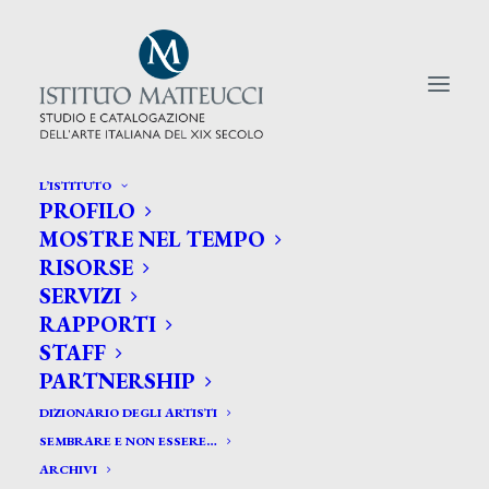
L’ISTITUTO
PROFILO
CERCA TRA GLI ARTISTI:
MOSTRE NEL TEMPO
RISORSE
Search
SERVIZI
for:
RAPPORTI
STAFF
PARTNERSHIP
DIZIONARIO DEGLI ARTISTI
SEMBRARE E NON ESSERE…
ARCHIVI