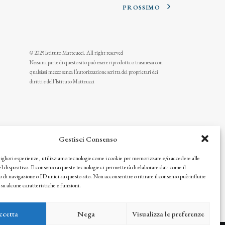
PROSSIMO
© 2025 Istituto Matteucci. All right reserved
Nessuna parte di questo sito può essere riprodotta o trasmessa con
qualsiasi mezzo senza l’autorizzazione scritta dei proprietari dei
diritti e dell’Istituto Matteucci
Gestisci Consenso
migliori esperienze, utilizziamo tecnologie come i cookie per memorizzare e/o accedere alle
l dispositivo. Il consenso a queste tecnologie ci permetterà di elaborare dati come il
i navigazione o ID unici su questo sito. Non acconsentire o ritirare il consenso può influire
u alcune caratteristiche e funzioni.
icy
ccetta
Nega
Visualizza le preferenze