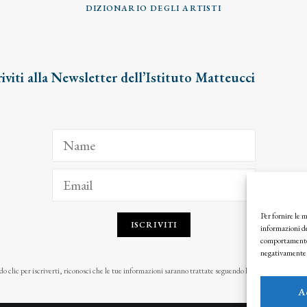
DIZIONARIO DEGLI ARTISTI
riviti alla Newsletter dell’Istituto Matteucci
Per fornire le 
ISCRIVITI
informazioni de
comportamento d
negativamente s
o clic per iscriverti, riconosci che le tue informazioni saranno trattate seguendo la nostra
Privacy Pol
A