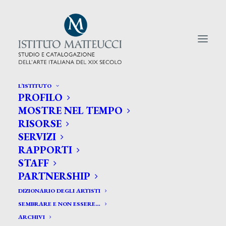
L’ISTITUTO
PROFILO
CERCA TRA GLI ARTISTI:
MOSTRE NEL TEMPO
RISORSE
Search
SERVIZI
for:
RAPPORTI
STAFF
PARTNERSHIP
DIZIONARIO DEGLI ARTISTI
SEMBRARE E NON ESSERE…
ARCHIVI