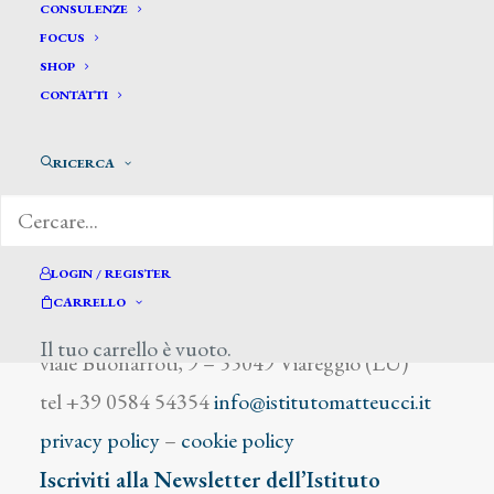
Coccetti Napoleone
CONSULENZE
FOCUS
SHOP
CONTATTI
RICERCA
DIZIONARIO DEGLI ARTISTI
LOGIN / REGISTER
CARRELLO
Istituto Matteucci
Il tuo carrello è vuoto.
viale Buonarroti, 9 – 55049 Viareggio (LU)
tel +39 0584 54354
info@istitutomatteucci.it
privacy policy
–
cookie policy
Iscriviti alla Newsletter dell’Istituto