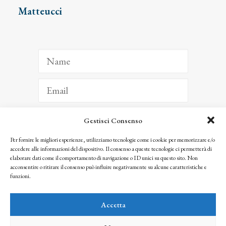
Matteucci
Gestisci Consenso
ISCRIVITI
Per fornire le migliori esperienze, utilizziamo tecnologie come i cookie per memorizzare e/o
accedere alle informazioni del dispositivo. Il consenso a queste tecnologie ci permetterà di
Facendo clic per iscriverti, riconosci che le tue informazioni saranno trattate
elaborare dati come il comportamento di navigazione o ID unici su questo sito. Non
seguendo la nostra
Privacy Policy
acconsentire o ritirare il consenso può influire negativamente su alcune caratteristiche e
© 2025 Istituto Matteucci. All right reserved
funzioni.
Nessuna parte di questo sito può essere riprodotta o trasmessa con qualsiasi mezzo senza
l’autorizzazione scritta dei proprietari dei diritti e dell’Istituto Matteucci
Accetta