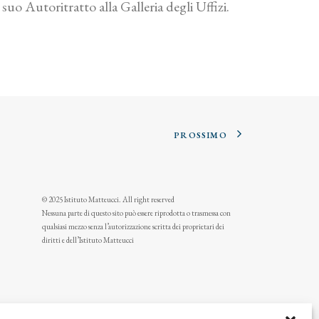
uo Autoritratto alla Galleria degli Uffizi.
PROSSIMO
© 2025 Istituto Matteucci. All right reserved
Nessuna parte di questo sito può essere riprodotta o trasmessa con
qualsiasi mezzo senza l’autorizzazione scritta dei proprietari dei
diritti e dell’Istituto Matteucci