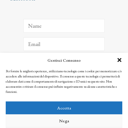
Gestisci Consenso
ISCRIVITI
Per fornire le migliori esperienze, utilizziamo tecnologie come i cookie per memorizzare e/o
accedere alle informazioni del dispositivo. Il consenso a queste tecnologie ci permetterà di
Facendo clic per iscriverti, riconosci che le tue informazioni saranno trattate
elaborare dati come il comportamento di navigazione o ID unici su questo sito. Non
seguendo la nostra
Privacy Policy
acconsentire o ritirare il consenso può influire negativamente su alcune caratteristiche e
© 2025 Istituto Matteucci. All right reserved
funzioni.
Nessuna parte di questo sito può essere riprodotta o trasmessa con qualsiasi mezzo senza
l’autorizzazione scritta dei proprietari dei diritti e dell’Istituto Matteucci
Accetta
Nega