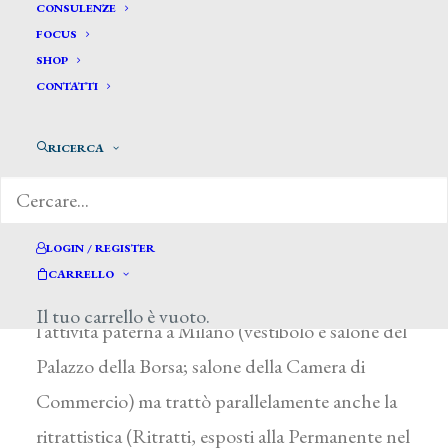
Comolli Ambrogio*
CONSULENZE
FOCUS
SHOP
COMOLLI AMBROGIO
CONTATTI
Milano 1830 – Induno Olona (Varese) 1913
RICERCA
Studente ai corsi serali dell’Accademia di Brera
dal 1845, svolse attività di frescante (Palazzo
Cantoni, Milano) e di scenografo, adottando
LOGIN / REGISTER
anche la tecnica dell’acquerello. Il figlio Angelo
CARRELLO
(1863-?), allievo di G. Bertini a Brera, proseguì
Il tuo carrello è vuoto.
l’attività paterna a Milano (vestibolo e salone del
Palazzo della Borsa; salone della Camera di
Commercio) ma trattò parallelamente anche la
ritrattistica (Ritratti, esposti alla Permanente nel