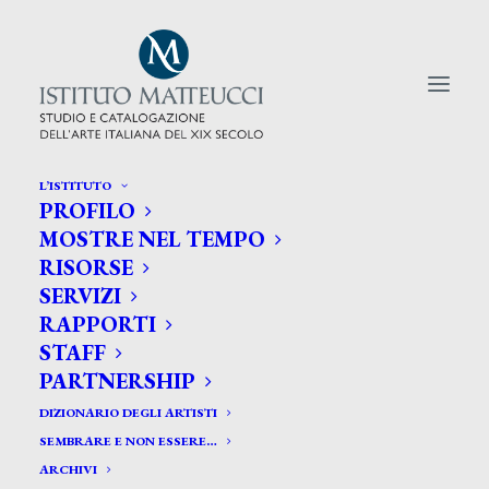
L’ISTITUTO
PROFILO
CERCA TRA GLI ARTISTI:
MOSTRE NEL TEMPO
RISORSE
Search
SERVIZI
for:
RAPPORTI
STAFF
PARTNERSHIP
DIZIONARIO DEGLI ARTISTI
SEMBRARE E NON ESSERE…
ARCHIVI