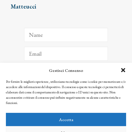
Matteucci
Gestisci Consenso
ISCRIVITI
Per fornire le migliori esperienze, utilizziamo tecnologie come i cookie per memorizzare e/o
accedere alle informazioni del dispositivo. Il consenso a queste tecnologie ci permetterà di
Facendo clic per iscriverti, riconosci che le tue informazioni saranno trattate
elaborare dati come il comportamento di navigazione o ID unici su questo sito. Non
seguendo la nostra
Privacy Policy
acconsentire o ritirare il consenso può influire negativamente su alcune caratteristiche e
© 2025 Istituto Matteucci. All right reserved
funzioni.
Nessuna parte di questo sito può essere riprodotta o trasmessa con qualsiasi mezzo senza
l’autorizzazione scritta dei proprietari dei diritti e dell’Istituto Matteucci
Accetta