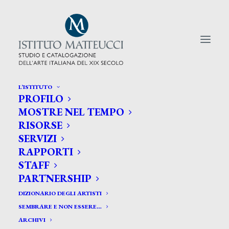
L’ISTITUTO
PROFILO
CERCA TRA GLI ARTISTI:
MOSTRE NEL TEMPO
RISORSE
Search
SERVIZI
for:
RAPPORTI
STAFF
PARTNERSHIP
DIZIONARIO DEGLI ARTISTI
SEMBRARE E NON ESSERE…
ARCHIVI