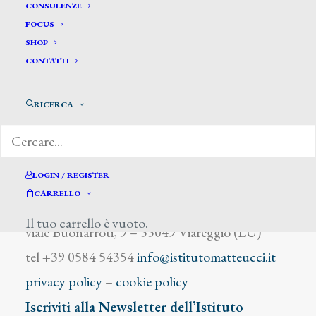
Conti Mosè Dante
CONSULENZE
FOCUS
SHOP
CONTATTI
RICERCA
DIZIONARIO DEGLI ARTISTI
LOGIN / REGISTER
CARRELLO
Istituto Matteucci
Il tuo carrello è vuoto.
viale Buonarroti, 9 – 55049 Viareggio (LU)
tel +39 0584 54354
info@istitutomatteucci.it
privacy policy
–
cookie policy
Iscriviti alla Newsletter dell’Istituto