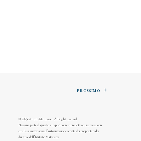
PROSSIMO
© 2025 Istituto Matteucci. All right reserved
Nessuna parte di questo sito può essere riprodotta o trasmessa con
qualsiasi mezzo senza l’autorizzazione scritta dei proprietari dei
diritti e dell’Istituto Matteucci