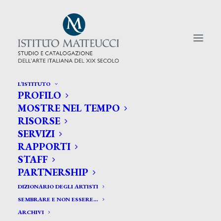
L’ISTITUTO
PROFILO
CERCA TRA GLI ARTISTI:
MOSTRE NEL TEMPO
RISORSE
Search
SERVIZI
for:
RAPPORTI
STAFF
PARTNERSHIP
DIZIONARIO DEGLI ARTISTI
SEMBRARE E NON ESSERE…
ARCHIVI