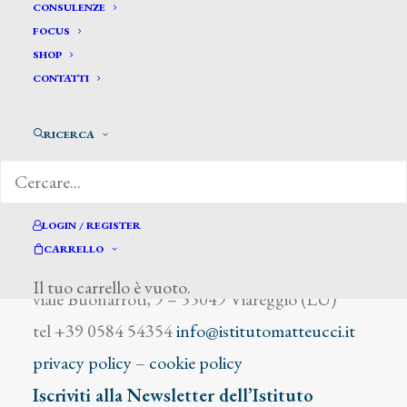
Cooper Thomas Sidney
CONSULENZE
FOCUS
SHOP
CONTATTI
RICERCA
DIZIONARIO DEGLI ARTISTI
LOGIN / REGISTER
CARRELLO
Istituto Matteucci
Il tuo carrello è vuoto.
viale Buonarroti, 9 – 55049 Viareggio (LU)
tel +39 0584 54354
info@istitutomatteucci.it
privacy policy
–
cookie policy
Iscriviti alla Newsletter dell’Istituto