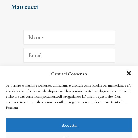
Matteucci
Gestisci Consenso
ISCRIVITI
Per fornire le migliori esperienze, utilizziamo tecnologie come i cookie per memorizzare e/o
accedere alle informazioni del dispositivo. Il consenso a queste tecnologie ci permetterà di
Facendo clic per iscriverti, riconosci che le tue informazioni saranno trattate
elaborare dati come il comportamento di navigazione o ID unici su questo sito. Non
seguendo la nostra
Privacy Policy
acconsentire o ritirare il consenso può influire negativamente su alcune caratteristiche e
© 2025 Istituto Matteucci. All right reserved
funzioni.
Nessuna parte di questo sito può essere riprodotta o trasmessa con qualsiasi mezzo senza
l’autorizzazione scritta dei proprietari dei diritti e dell’Istituto Matteucci
Accetta