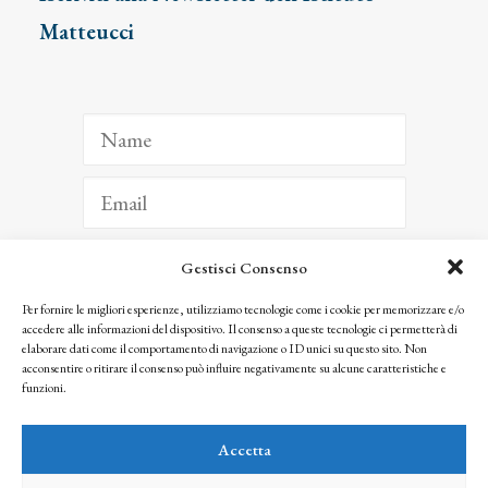
Matteucci
Gestisci Consenso
ISCRIVITI
Per fornire le migliori esperienze, utilizziamo tecnologie come i cookie per memorizzare e/o
accedere alle informazioni del dispositivo. Il consenso a queste tecnologie ci permetterà di
Facendo clic per iscriverti, riconosci che le tue informazioni saranno trattate
elaborare dati come il comportamento di navigazione o ID unici su questo sito. Non
seguendo la nostra
Privacy Policy
acconsentire o ritirare il consenso può influire negativamente su alcune caratteristiche e
© 2025 Istituto Matteucci. All right reserved
funzioni.
Nessuna parte di questo sito può essere riprodotta o trasmessa con qualsiasi mezzo senza
l’autorizzazione scritta dei proprietari dei diritti e dell’Istituto Matteucci
Accetta