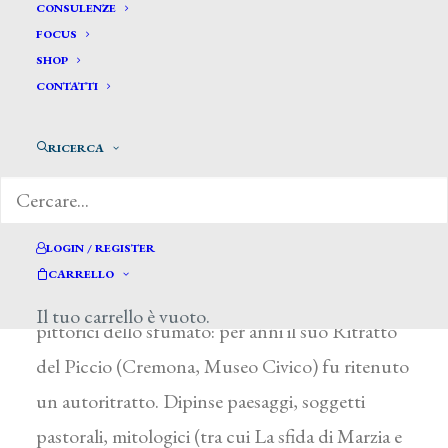
Corbari Francesco *
CONSULENZE
FOCUS
SHOP
CORBARI FRANCESCO
CONTATTI
Soresina (Cremona) 1826 – Milano 1898
RICERCA
Studiò con E. Scuri presso l’Accademia Carrara a
Bergamo e poi alla Scuola Civica di Pavia con G.
Trécourt. Stabilitosi a Cremona nel 1879 si fece
LOGIN / REGISTER
conoscere come ritrattista. Vicino al Piccio nello
CARRELLO
stile, adottò un lin-guaggio basato sui valori
Il tuo carrello è vuoto.
pittorici dello sfumato: per anni il suo Ritratto
del Piccio (Cremona, Museo Civico) fu ritenuto
un autoritratto. Dipinse paesaggi, soggetti
pastorali, mitologici (tra cui La sfida di Marzia e