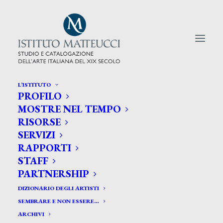
L’ISTITUTO
PROFILO
CERCA TRA GLI ARTISTI:
MOSTRE NEL TEMPO
RISORSE
Search
SERVIZI
for:
RAPPORTI
STAFF
PARTNERSHIP
DIZIONARIO DEGLI ARTISTI
SEMBRARE E NON ESSERE…
ARCHIVI