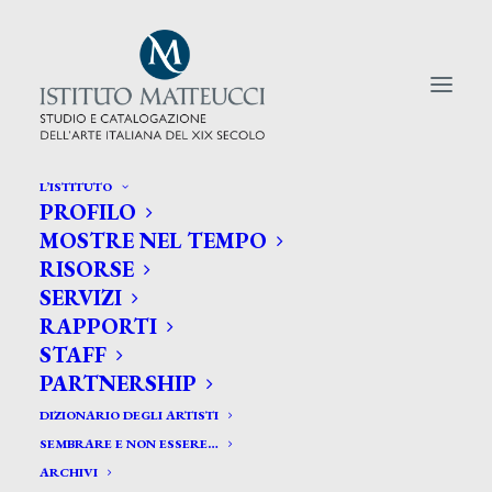
L’ISTITUTO
PROFILO
CERCA TRA GLI ARTISTI:
MOSTRE NEL TEMPO
RISORSE
Search
SERVIZI
for:
RAPPORTI
STAFF
PARTNERSHIP
DIZIONARIO DEGLI ARTISTI
SEMBRARE E NON ESSERE…
ARCHIVI