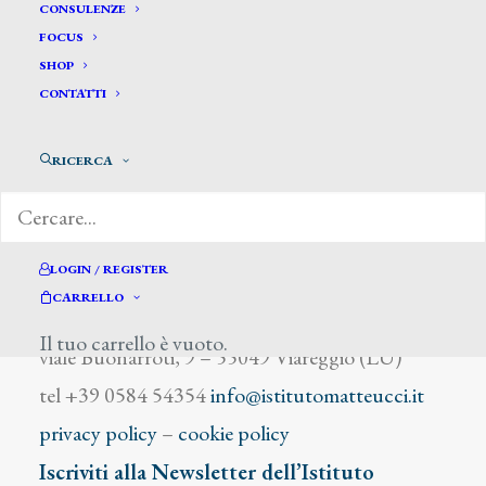
Coromaldi N.
CONSULENZE
FOCUS
SHOP
CONTATTI
RICERCA
DIZIONARIO DEGLI ARTISTI
LOGIN / REGISTER
CARRELLO
Istituto Matteucci
Il tuo carrello è vuoto.
viale Buonarroti, 9 – 55049 Viareggio (LU)
tel +39 0584 54354
info@istitutomatteucci.it
privacy policy
–
cookie policy
Iscriviti alla Newsletter dell’Istituto