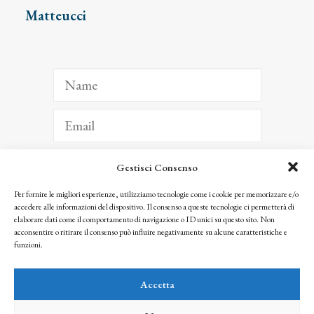
Matteucci
Gestisci Consenso
ISCRIVITI
Per fornire le migliori esperienze, utilizziamo tecnologie come i cookie per memorizzare e/o
accedere alle informazioni del dispositivo. Il consenso a queste tecnologie ci permetterà di
Facendo clic per iscriverti, riconosci che le tue informazioni saranno trattate
elaborare dati come il comportamento di navigazione o ID unici su questo sito. Non
seguendo la nostra
Privacy Policy
acconsentire o ritirare il consenso può influire negativamente su alcune caratteristiche e
© 2025 Istituto Matteucci. All right reserved
funzioni.
Nessuna parte di questo sito può essere riprodotta o trasmessa con qualsiasi mezzo senza
l’autorizzazione scritta dei proprietari dei diritti e dell’Istituto Matteucci
Accetta