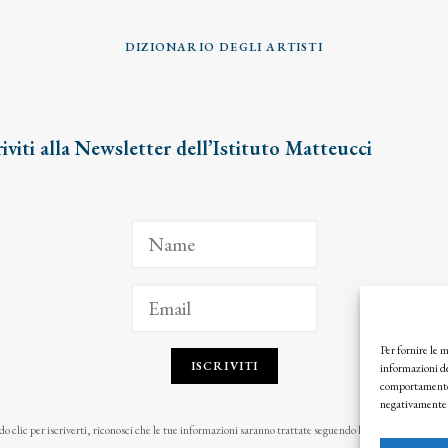
DIZIONARIO DEGLI ARTISTI
riviti alla Newsletter dell’Istituto Matteucci
Per fornire le 
ISCRIVITI
informazioni de
comportamento d
negativamente s
o clic per iscriverti, riconosci che le tue informazioni saranno trattate seguendo la nostra
Privacy Pol