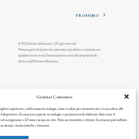
PROSSIMO
© 2025 Istituto Matteucci. All right reserved
Nessuna parte di questo sito può essere riprodotta o trasmessa con
qualsiasi mezzo senza l’autorizzazione scritta dei proprietari dei
diritti e dell’Istituto Matteucci
Gestisci Consenso
migliori esperienze, utilizziamo tecnologie come i cookie per memorizzare e/o accedere alle
l dispositivo. Il consenso a queste tecnologie ci permetterà di elaborare dati come il
i navigazione o ID unici su questo sito. Non acconsentire o ritirare il consenso può influire
u alcune caratteristiche e funzioni.
icy