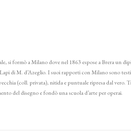
cale, si formò a Milano dove nel 1863 espose a Brera un di
pi di M. d’Azeglio. I suoi rapporti con Milano sono testim
cchia (coll. privata), nitida e puntuale ripresa dal vero. 
amento del disegno e fondò una scuola d’arte per operai.