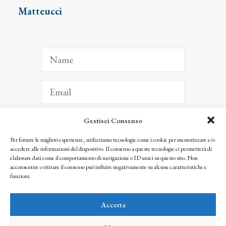
Matteucci
Gestisci Consenso
ISCRIVITI
Per fornire le migliori esperienze, utilizziamo tecnologie come i cookie per memorizzare e/o
accedere alle informazioni del dispositivo. Il consenso a queste tecnologie ci permetterà di
Facendo clic per iscriverti, riconosci che le tue informazioni saranno trattate
elaborare dati come il comportamento di navigazione o ID unici su questo sito. Non
seguendo la nostra
Privacy Policy
acconsentire o ritirare il consenso può influire negativamente su alcune caratteristiche e
© 2025 Istituto Matteucci. All right reserved
funzioni.
Nessuna parte di questo sito può essere riprodotta o trasmessa con qualsiasi mezzo senza
l’autorizzazione scritta dei proprietari dei diritti e dell’Istituto Matteucci
Accetta