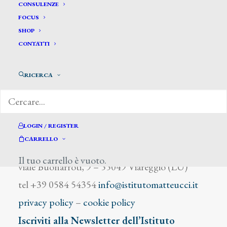
Corrodi Hermes
CONSULENZE
FOCUS
SHOP
CONTATTI
RICERCA
DIZIONARIO DEGLI ARTISTI
LOGIN / REGISTER
CARRELLO
Istituto Matteucci
Il tuo carrello è vuoto.
viale Buonarroti, 9 – 55049 Viareggio (LU)
tel +39 0584 54354
info@istitutomatteucci.it
privacy policy
–
cookie policy
Iscriviti alla Newsletter dell’Istituto