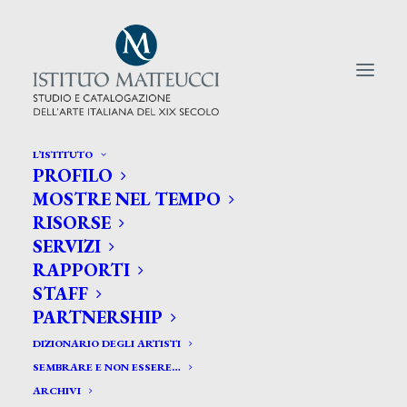
L’ISTITUTO
PROFILO
CERCA TRA GLI ARTISTI:
MOSTRE NEL TEMPO
RISORSE
Search
SERVIZI
for:
RAPPORTI
STAFF
PARTNERSHIP
DIZIONARIO DEGLI ARTISTI
SEMBRARE E NON ESSERE…
ARCHIVI