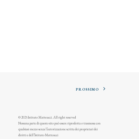
PROSSIMO
© 2025 Istituto Matteucci. All right reserved
Nessuna parte di questo sito può essere riprodotta o trasmessa con
qualsiasi mezzo senza l’autorizzazione scritta dei proprietari dei
diritti e dell’Istituto Matteucci