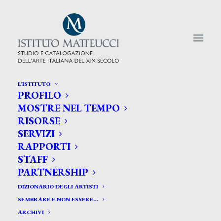
L’ISTITUTO
PROFILO
CERCA TRA GLI ARTISTI:
MOSTRE NEL TEMPO
RISORSE
Search
SERVIZI
for:
RAPPORTI
STAFF
PARTNERSHIP
DIZIONARIO DEGLI ARTISTI
SEMBRARE E NON ESSERE…
ARCHIVI