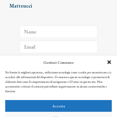
Matteucci
Gestisci Consenso
ISCRIVITI
Per fornire le migliori esperienze, utilizziamo tecnologie come i cookie per memorizzare e/o
accedere alle informazioni del dispositivo. Il consenso a queste tecnologie ci permetterà di
Facendo clic per iscriverti, riconosci che le tue informazioni saranno trattate
elaborare dati come il comportamento di navigazione o ID unici su questo sito. Non
seguendo la nostra
Privacy Policy
acconsentire o ritirare il consenso può influire negativamente su alcune caratteristiche e
© 2025 Istituto Matteucci. All right reserved
funzioni.
Nessuna parte di questo sito può essere riprodotta o trasmessa con qualsiasi mezzo senza
l’autorizzazione scritta dei proprietari dei diritti e dell’Istituto Matteucci
Accetta