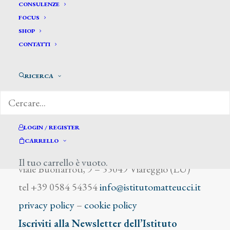
Corucci Umberto
CONSULENZE
FOCUS
SHOP
CONTATTI
RICERCA
DIZIONARIO DEGLI ARTISTI
LOGIN / REGISTER
CARRELLO
Istituto Matteucci
Il tuo carrello è vuoto.
viale Buonarroti, 9 – 55049 Viareggio (LU)
tel +39 0584 54354
info@istitutomatteucci.it
privacy policy
–
cookie policy
Iscriviti alla Newsletter dell’Istituto