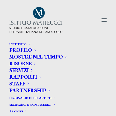
L’ISTITUTO
PROFILO
CERCA TRA GLI ARTISTI:
MOSTRE NEL TEMPO
RISORSE
Search
SERVIZI
for:
RAPPORTI
STAFF
PARTNERSHIP
DIZIONARIO DEGLI ARTISTI
SEMBRARE E NON ESSERE…
ARCHIVI