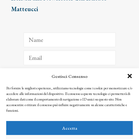
Matteucci
Gestisci Consenso
ISCRIVITI
Per fornire le migliori esperienze, utilizziamo tecnologie come i cookie per memorizzare e/o
accedere alle informazioni del dispositivo. Il consenso a queste tecnologie ci permetterà di
Facendo clic per iscriverti, riconosci che le tue informazioni saranno trattate
elaborare dati come il comportamento di navigazione o ID unici su questo sito. Non
seguendo la nostra
Privacy Policy
acconsentire o ritirare il consenso può influire negativamente su alcune caratteristiche e
© 2025 Istituto Matteucci. All right reserved
funzioni.
Nessuna parte di questo sito può essere riprodotta o trasmessa con qualsiasi mezzo senza
l’autorizzazione scritta dei proprietari dei diritti e dell’Istituto Matteucci
Accetta