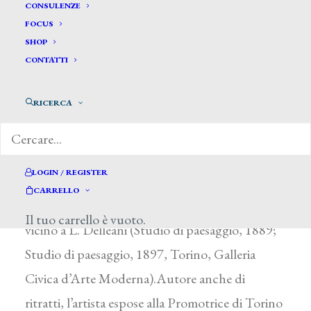
Costanzo Vittorio *
CONSULENZE
FOCUS
SHOP
COSTANZO VITTORIO
CONTATTI
Revigliasco Torinese (Torino) 1861 – 1898
RICERCA
Maestro elementare, Costanzo praticò la pittura
da autodidatta realizzando, nel corso della sua
breve vita, soprattutto paesaggi, che rivelano
LOGIN / REGISTER
simpatie di origine fontanesiana maturate
CARRELLO
attraverso contatti con l’ambiente artistico
Il tuo carrello è vuoto.
vicino a L. Delleani (Studio di paesaggio, 1889;
Studio di paesaggio, 1897, Torino, Galleria
Civica d’Arte Moderna).Autore anche di
ritratti, l’artista espose alla Promotrice di Torino