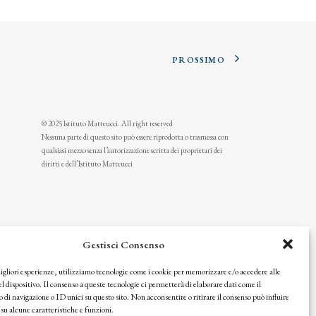
PROSSIMO
© 2025 Istituto Matteucci. All right reserved
Nessuna parte di questo sito può essere riprodotta o trasmessa con
qualsiasi mezzo senza l’autorizzazione scritta dei proprietari dei
diritti e dell’Istituto Matteucci
Gestisci Consenso
migliori esperienze, utilizziamo tecnologie come i cookie per memorizzare e/o accedere alle
l dispositivo. Il consenso a queste tecnologie ci permetterà di elaborare dati come il
i navigazione o ID unici su questo sito. Non acconsentire o ritirare il consenso può influire
u alcune caratteristiche e funzioni.