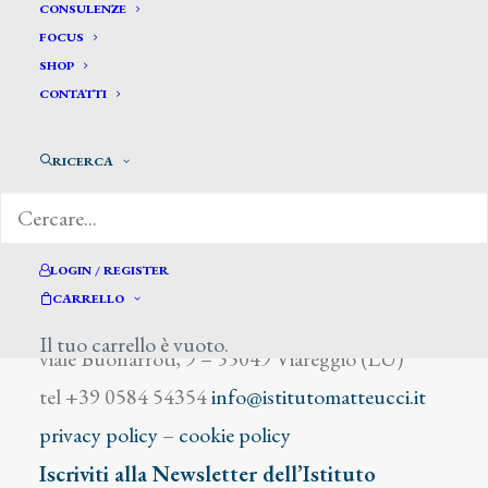
Cottet Charles
CONSULENZE
FOCUS
SHOP
CONTATTI
RICERCA
DIZIONARIO DEGLI ARTISTI
LOGIN / REGISTER
CARRELLO
Istituto Matteucci
Il tuo carrello è vuoto.
viale Buonarroti, 9 – 55049 Viareggio (LU)
tel +39 0584 54354
info@istitutomatteucci.it
privacy policy
–
cookie policy
Iscriviti alla Newsletter dell’Istituto