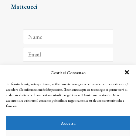
Matteucci
Gestisci Consenso
ISCRIVITI
Per fornire le migliori esperienze, utilizziamo tecnologie come i cookie per memorizzare e/o
accedere alle informazioni del dispositivo. Il consenso a queste tecnologie ci permetterà di
Facendo clic per iscriverti, riconosci che le tue informazioni saranno trattate
elaborare dati come il comportamento di navigazione o ID unici su questo sito. Non
seguendo la nostra
Privacy Policy
acconsentire o ritirare il consenso può influire negativamente su alcune caratteristiche e
© 2025 Istituto Matteucci. All right reserved
funzioni.
Nessuna parte di questo sito può essere riprodotta o trasmessa con qualsiasi mezzo senza
l’autorizzazione scritta dei proprietari dei diritti e dell’Istituto Matteucci
Accetta