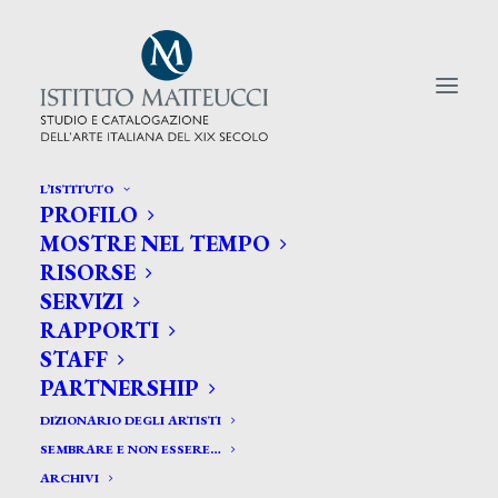
L’ISTITUTO
PROFILO
CERCA TRA GLI ARTISTI:
MOSTRE NEL TEMPO
RISORSE
Search
SERVIZI
for:
RAPPORTI
STAFF
PARTNERSHIP
DIZIONARIO DEGLI ARTISTI
SEMBRARE E NON ESSERE…
ARCHIVI