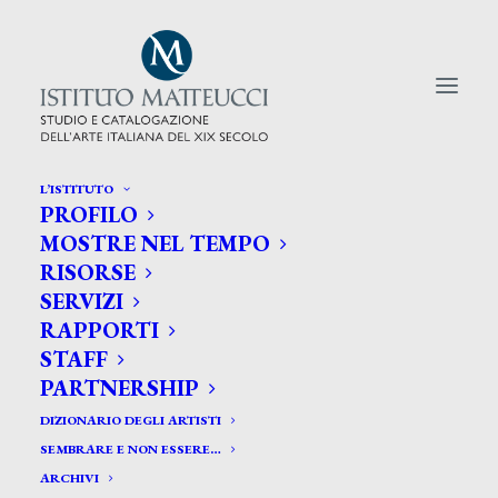
L’ISTITUTO
PROFILO
CERCA TRA GLI ARTISTI:
MOSTRE NEL TEMPO
RISORSE
Search
SERVIZI
for:
RAPPORTI
STAFF
PARTNERSHIP
DIZIONARIO DEGLI ARTISTI
SEMBRARE E NON ESSERE…
ARCHIVI