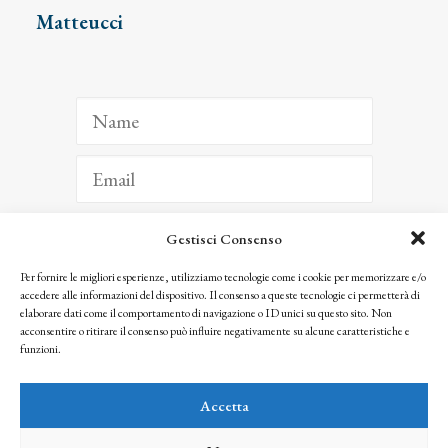
Matteucci
Gestisci Consenso
ISCRIVITI
Per fornire le migliori esperienze, utilizziamo tecnologie come i cookie per memorizzare e/o
accedere alle informazioni del dispositivo. Il consenso a queste tecnologie ci permetterà di
Facendo clic per iscriverti, riconosci che le tue informazioni saranno trattate
elaborare dati come il comportamento di navigazione o ID unici su questo sito. Non
seguendo la nostra
Privacy Policy
acconsentire o ritirare il consenso può influire negativamente su alcune caratteristiche e
© 2025 Istituto Matteucci. All right reserved
funzioni.
Nessuna parte di questo sito può essere riprodotta o trasmessa con qualsiasi mezzo senza
l’autorizzazione scritta dei proprietari dei diritti e dell’Istituto Matteucci
Accetta