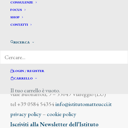
Coybona Nicola
CONSULENZE
FOCUS
SHOP
CONTATTI
RICERCA
DIZIONARIO DEGLI ARTISTI
LOGIN / REGISTER
CARRELLO
Istituto Matteucci
Il tuo carrello è vuoto.
viale Buonarroti, 9 – 55049 Viareggio (LU)
tel +39 0584 54354
info@istitutomatteucci.it
privacy policy
–
cookie policy
Iscriviti alla Newsletter dell’Istituto