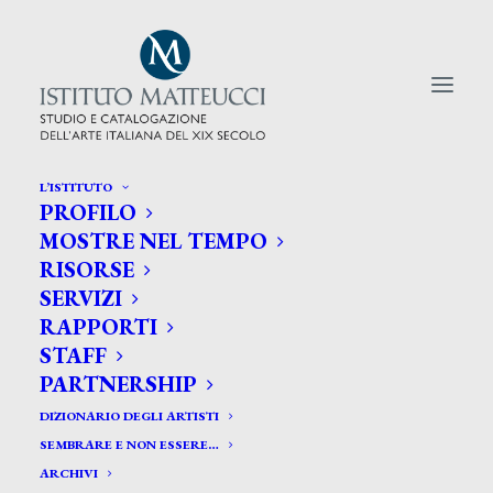
L’ISTITUTO
PROFILO
CERCA TRA GLI ARTISTI:
MOSTRE NEL TEMPO
RISORSE
Search
SERVIZI
for:
RAPPORTI
STAFF
PARTNERSHIP
DIZIONARIO DEGLI ARTISTI
SEMBRARE E NON ESSERE…
ARCHIVI