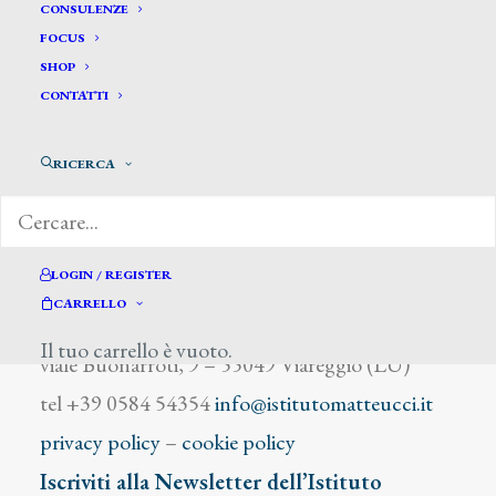
Crali Tullio
CONSULENZE
FOCUS
SHOP
CONTATTI
RICERCA
DIZIONARIO DEGLI ARTISTI
LOGIN / REGISTER
CARRELLO
Istituto Matteucci
Il tuo carrello è vuoto.
viale Buonarroti, 9 – 55049 Viareggio (LU)
tel +39 0584 54354
info@istitutomatteucci.it
privacy policy
–
cookie policy
Iscriviti alla Newsletter dell’Istituto