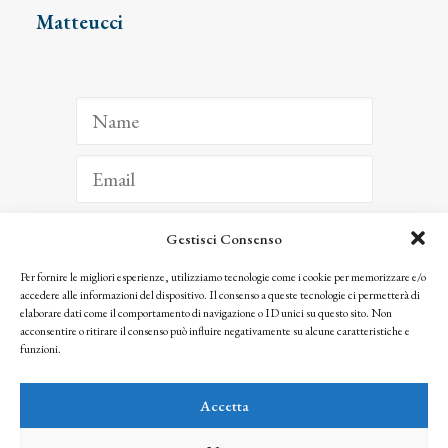
Matteucci
Gestisci Consenso
ISCRIVITI
Per fornire le migliori esperienze, utilizziamo tecnologie come i cookie per memorizzare e/o
accedere alle informazioni del dispositivo. Il consenso a queste tecnologie ci permetterà di
Facendo clic per iscriverti, riconosci che le tue informazioni saranno trattate
elaborare dati come il comportamento di navigazione o ID unici su questo sito. Non
seguendo la nostra
Privacy Policy
acconsentire o ritirare il consenso può influire negativamente su alcune caratteristiche e
© 2025 Istituto Matteucci. All right reserved
funzioni.
Nessuna parte di questo sito può essere riprodotta o trasmessa con qualsiasi mezzo senza
l’autorizzazione scritta dei proprietari dei diritti e dell’Istituto Matteucci
Accetta