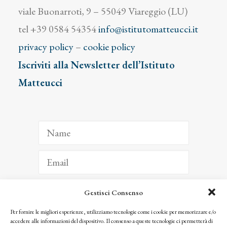
viale Buonarroti, 9 – 55049 Viareggio (LU)
tel +39 0584 54354
info@istitutomatteucci.it
privacy policy
–
cookie policy
Iscriviti alla Newsletter dell’Istituto
Matteucci
Gestisci Consenso
ISCRIVITI
Per fornire le migliori esperienze, utilizziamo tecnologie come i cookie per memorizzare e/o
accedere alle informazioni del dispositivo. Il consenso a queste tecnologie ci permetterà di
Facendo clic per iscriverti, riconosci che le tue informazioni saranno trattate