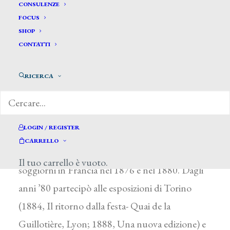
Cremonini Lodovico *
CONSULENZE
FOCUS
SHOP
CREMONINI LODOVICO
CONTATTI
Imola (Bologna) 1851 – Roma 1914
RICERCA
Dal 1870 al 1873 studiò presso l’Accademia di
Belle Arti di Firenze. Si avviò alla pittura sacra e
di storia, senza interessarsi agli esiti dei
LOGIN / REGISTER
Macchiaioli, né a quelli degli Impressionisti che
CARRELLO
ebbe occasione di vedere durante i suoi
Il tuo carrello è vuoto.
soggiorni in Francia nel 1876 e nel 1880. Dagli
anni ’80 partecipò alle esposizioni di Torino
(1884, Il ritorno dalla festa- Quai de la
Guillotière, Lyon; 1888, Una nuova edizione) e