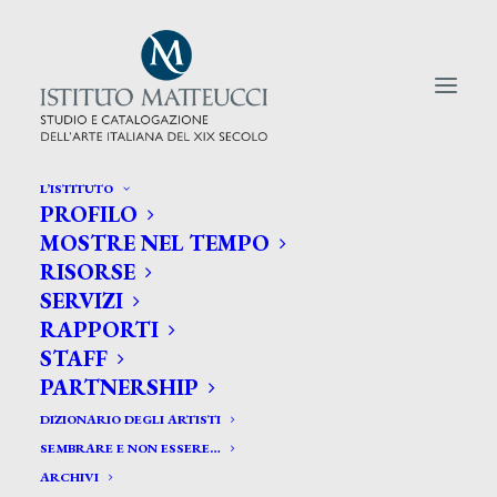
L’ISTITUTO
PROFILO
CERCA TRA GLI ARTISTI:
MOSTRE NEL TEMPO
RISORSE
Search
SERVIZI
for:
RAPPORTI
STAFF
PARTNERSHIP
DIZIONARIO DEGLI ARTISTI
SEMBRARE E NON ESSERE…
ARCHIVI