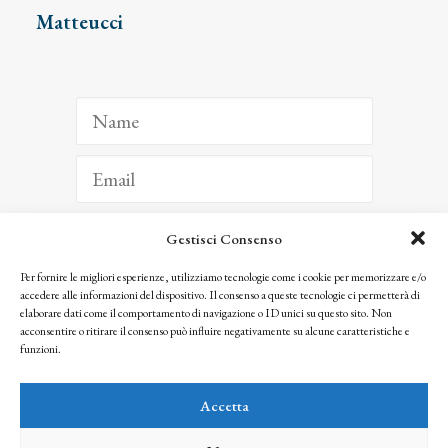
Matteucci
Gestisci Consenso
ISCRIVITI
Per fornire le migliori esperienze, utilizziamo tecnologie come i cookie per memorizzare e/o
accedere alle informazioni del dispositivo. Il consenso a queste tecnologie ci permetterà di
Facendo clic per iscriverti, riconosci che le tue informazioni saranno trattate
elaborare dati come il comportamento di navigazione o ID unici su questo sito. Non
seguendo la nostra
Privacy Policy
acconsentire o ritirare il consenso può influire negativamente su alcune caratteristiche e
© 2025 Istituto Matteucci. All right reserved
funzioni.
Nessuna parte di questo sito può essere riprodotta o trasmessa con qualsiasi mezzo senza
l’autorizzazione scritta dei proprietari dei diritti e dell’Istituto Matteucci
Accetta