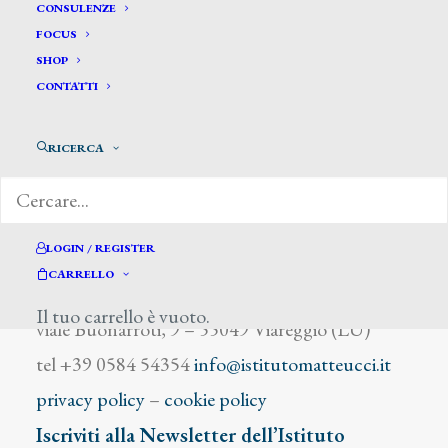
Crisconio Luigi
CONSULENZE
FOCUS
SHOP
CONTATTI
RICERCA
DIZIONARIO DEGLI ARTISTI
LOGIN / REGISTER
CARRELLO
Istituto Matteucci
Il tuo carrello è vuoto.
viale Buonarroti, 9 – 55049 Viareggio (LU)
tel +39 0584 54354
info@istitutomatteucci.it
privacy policy
–
cookie policy
Iscriviti alla Newsletter dell’Istituto