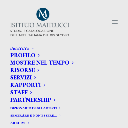
L’ISTITUTO
PROFILO
CERCA TRA GLI ARTISTI:
MOSTRE NEL TEMPO
RISORSE
Search
SERVIZI
for:
RAPPORTI
STAFF
PARTNERSHIP
DIZIONARIO DEGLI ARTISTI
SEMBRARE E NON ESSERE…
ARCHIVI