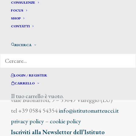
Cristofori S.
CONSULENZE
FOCUS
SHOP
CONTATTI
RICERCA
DIZIONARIO DEGLI ARTISTI
LOGIN / REGISTER
CARRELLO
Istituto Matteucci
Il tuo carrello è vuoto.
viale Buonarroti, 9 – 55049 Viareggio (LU)
tel +39 0584 54354
info@istitutomatteucci.it
privacy policy
–
cookie policy
Iscriviti alla Newsletter dell’Istituto