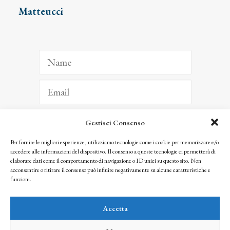
Matteucci
Gestisci Consenso
ISCRIVITI
Per fornire le migliori esperienze, utilizziamo tecnologie come i cookie per memorizzare e/o
accedere alle informazioni del dispositivo. Il consenso a queste tecnologie ci permetterà di
Facendo clic per iscriverti, riconosci che le tue informazioni saranno trattate
elaborare dati come il comportamento di navigazione o ID unici su questo sito. Non
seguendo la nostra
Privacy Policy
acconsentire o ritirare il consenso può influire negativamente su alcune caratteristiche e
© 2025 Istituto Matteucci. All right reserved
funzioni.
Nessuna parte di questo sito può essere riprodotta o trasmessa con qualsiasi mezzo senza
l’autorizzazione scritta dei proprietari dei diritti e dell’Istituto Matteucci
Accetta