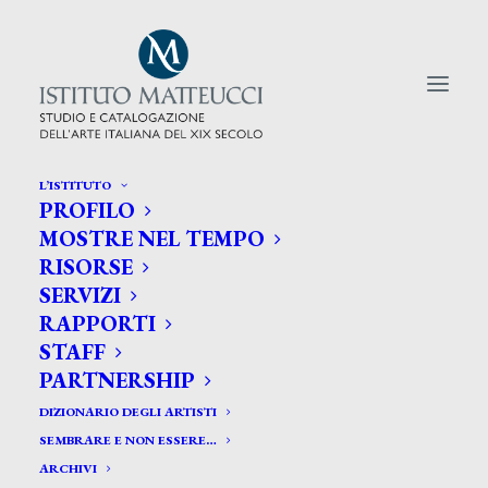
L’ISTITUTO
PROFILO
CERCA TRA GLI ARTISTI:
MOSTRE NEL TEMPO
RISORSE
Search
SERVIZI
for:
RAPPORTI
STAFF
PARTNERSHIP
DIZIONARIO DEGLI ARTISTI
SEMBRARE E NON ESSERE…
ARCHIVI