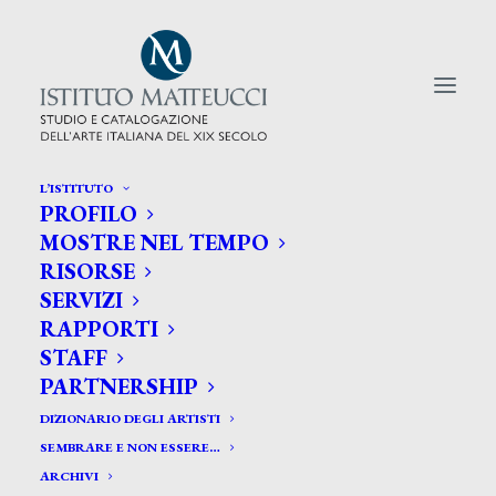
L’ISTITUTO
PROFILO
CERCA TRA GLI ARTISTI:
MOSTRE NEL TEMPO
RISORSE
Search
SERVIZI
for:
RAPPORTI
STAFF
PARTNERSHIP
DIZIONARIO DEGLI ARTISTI
SEMBRARE E NON ESSERE…
ARCHIVI