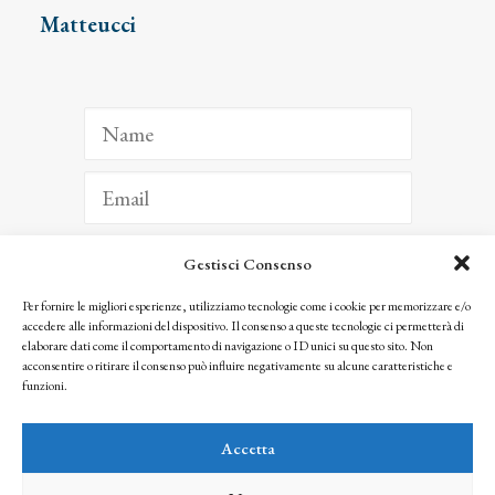
Matteucci
Gestisci Consenso
ISCRIVITI
Per fornire le migliori esperienze, utilizziamo tecnologie come i cookie per memorizzare e/o
accedere alle informazioni del dispositivo. Il consenso a queste tecnologie ci permetterà di
Facendo clic per iscriverti, riconosci che le tue informazioni saranno trattate
elaborare dati come il comportamento di navigazione o ID unici su questo sito. Non
seguendo la nostra
Privacy Policy
acconsentire o ritirare il consenso può influire negativamente su alcune caratteristiche e
© 2025 Istituto Matteucci. All right reserved
funzioni.
Nessuna parte di questo sito può essere riprodotta o trasmessa con qualsiasi mezzo senza
l’autorizzazione scritta dei proprietari dei diritti e dell’Istituto Matteucci
Accetta