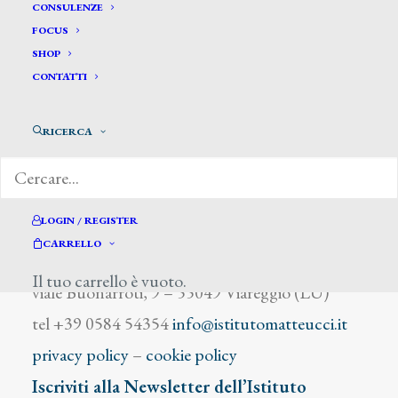
Crotta Franco
CONSULENZE
FOCUS
SHOP
CONTATTI
RICERCA
DIZIONARIO DEGLI ARTISTI
LOGIN / REGISTER
CARRELLO
Istituto Matteucci
Il tuo carrello è vuoto.
viale Buonarroti, 9 – 55049 Viareggio (LU)
tel +39 0584 54354
info@istitutomatteucci.it
privacy policy
–
cookie policy
Iscriviti alla Newsletter dell’Istituto