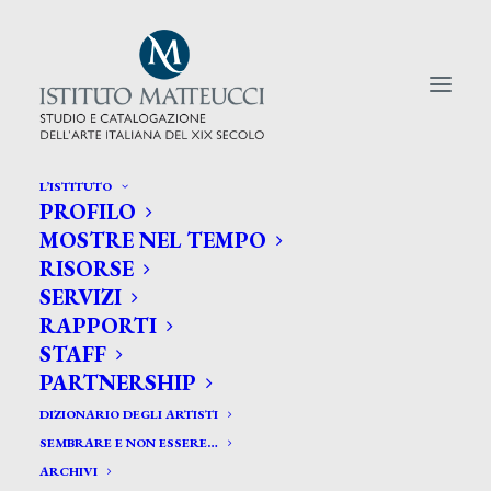
L’ISTITUTO
PROFILO
CERCA TRA GLI ARTISTI:
MOSTRE NEL TEMPO
RISORSE
Search
SERVIZI
for:
RAPPORTI
STAFF
PARTNERSHIP
DIZIONARIO DEGLI ARTISTI
SEMBRARE E NON ESSERE…
ARCHIVI