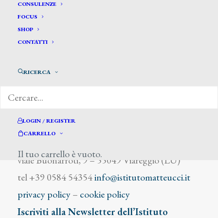
Cupi Ado
CONSULENZE
FOCUS
SHOP
CONTATTI
RICERCA
DIZIONARIO DEGLI ARTISTI
LOGIN / REGISTER
CARRELLO
Istituto Matteucci
Il tuo carrello è vuoto.
viale Buonarroti, 9 – 55049 Viareggio (LU)
tel +39 0584 54354
info@istitutomatteucci.it
privacy policy
–
cookie policy
Iscriviti alla Newsletter dell’Istituto