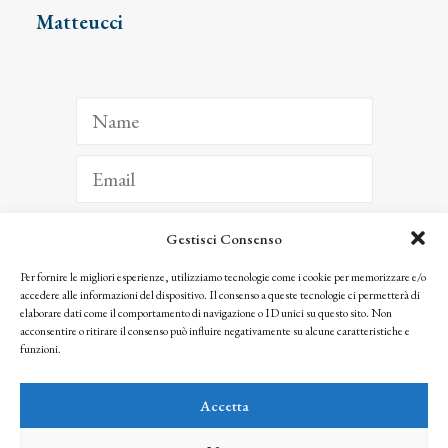
Matteucci
Gestisci Consenso
ISCRIVITI
Per fornire le migliori esperienze, utilizziamo tecnologie come i cookie per memorizzare e/o
accedere alle informazioni del dispositivo. Il consenso a queste tecnologie ci permetterà di
Facendo clic per iscriverti, riconosci che le tue informazioni saranno trattate
elaborare dati come il comportamento di navigazione o ID unici su questo sito. Non
seguendo la nostra
Privacy Policy
acconsentire o ritirare il consenso può influire negativamente su alcune caratteristiche e
© 2025 Istituto Matteucci. All right reserved
funzioni.
Nessuna parte di questo sito può essere riprodotta o trasmessa con qualsiasi mezzo senza
l’autorizzazione scritta dei proprietari dei diritti e dell’Istituto Matteucci
Accetta