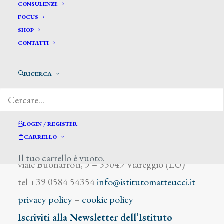
Cuturier I.
CONSULENZE
FOCUS
SHOP
CONTATTI
RICERCA
DIZIONARIO DEGLI ARTISTI
LOGIN / REGISTER
CARRELLO
Istituto Matteucci
Il tuo carrello è vuoto.
viale Buonarroti, 9 – 55049 Viareggio (LU)
tel +39 0584 54354
info@istitutomatteucci.it
privacy policy
–
cookie policy
Iscriviti alla Newsletter dell’Istituto