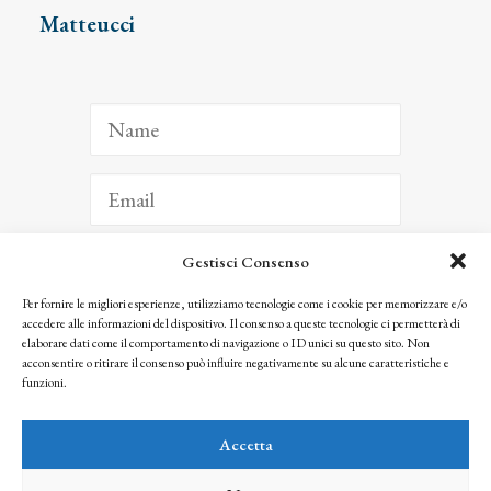
Matteucci
Gestisci Consenso
ISCRIVITI
Per fornire le migliori esperienze, utilizziamo tecnologie come i cookie per memorizzare e/o
accedere alle informazioni del dispositivo. Il consenso a queste tecnologie ci permetterà di
Facendo clic per iscriverti, riconosci che le tue informazioni saranno trattate
elaborare dati come il comportamento di navigazione o ID unici su questo sito. Non
seguendo la nostra
Privacy Policy
acconsentire o ritirare il consenso può influire negativamente su alcune caratteristiche e
© 2025 Istituto Matteucci. All right reserved
funzioni.
Nessuna parte di questo sito può essere riprodotta o trasmessa con qualsiasi mezzo senza
l’autorizzazione scritta dei proprietari dei diritti e dell’Istituto Matteucci
Accetta