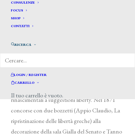
D’Agostino Gaetano *
CONSULENZE
FOCUS
SHOP
D’AGOSTINO GAETANO
CONTATTI
Salerno 1837 – Napoli 1914
RICERCA
Nel corso di una lunga attività, l’artista realizzò
numerosi dipinti di soggetto neopompeiano
legati agli esempi morelliani, ma dipinse anche
LOGIN / REGISTER
scene di genere e ritratti, e svolse un’intensa
CARRELLO
attività di decoratore, alternando motivi
Il tuo carrello è vuoto.
rinascimentali a suggestioni liberty. Nel 1871
concorse con due bozzetti (Appio Claudio, La
ripristinazione delle libertà greche) alla
decorazione della sala Gialla del Senato e Tanno