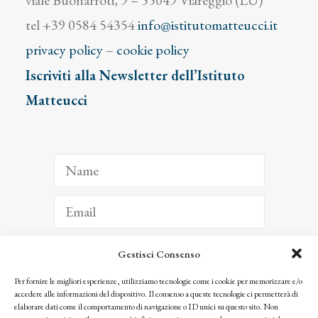
viale Buonarroti, 9 – 55049 Viareggio (LU)
tel +39 0584 54354
info@istitutomatteucci.it
privacy policy
–
cookie policy
Iscriviti alla Newsletter dell’Istituto
Matteucci
Gestisci Consenso
ISCRIVITI
Per fornire le migliori esperienze, utilizziamo tecnologie come i cookie per memorizzare e/o
accedere alle informazioni del dispositivo. Il consenso a queste tecnologie ci permetterà di
Facendo clic per iscriverti, riconosci che le tue informazioni saranno trattate
elaborare dati come il comportamento di navigazione o ID unici su questo sito. Non
seguendo la nostra
Privacy Policy