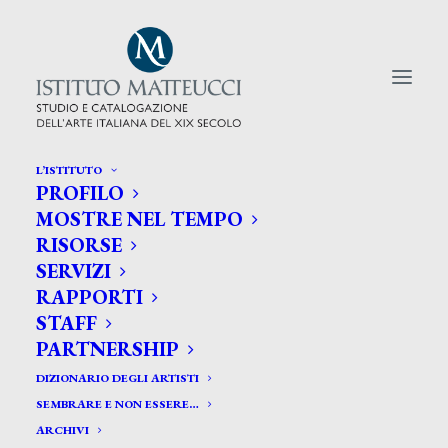
L’ISTITUTO
PROFILO
CERCA TRA GLI ARTISTI:
MOSTRE NEL TEMPO
RISORSE
Search
SERVIZI
for:
RAPPORTI
STAFF
PARTNERSHIP
DIZIONARIO DEGLI ARTISTI
SEMBRARE E NON ESSERE…
ARCHIVI